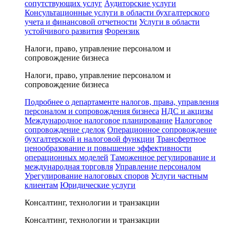
сопутствующих услуг
Аудиторские услуги
Консультационные услуги в области бухгалтерского
учета и финансовой отчетности
Услуги в области
устойчивого развития
Форензик
Налоги, право, управление персоналом и
сопровождение бизнеса
Налоги, право, управление персоналом и
сопровождение бизнеса
Подробнее о департаменте налогов, права, управления
персоналом и сопровождения бизнеса
НДС и акцизы
Международное налоговое планирование
Налоговое
сопровождение сделок
Операционное сопровождение
бухгалтерской и налоговой функции
Трансфертное
ценообразование и повышение эффективности
операционных моделей
Таможенное регулирование и
международная торговля
Управление персоналом
Урегулирование налоговых споров
Услуги частным
клиентам
Юридические услуги
Консалтинг, технологии и транзакции
Консалтинг, технологии и транзакции