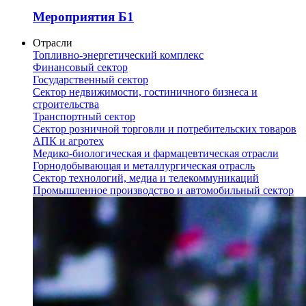
Мероприятия Б1
Отрасли
Топливно-энергетический комплекс
Финансовый сектор
Государственный сектор
Сектор недвижимости, гостиничного бизнеса и
строительства
Транспортный сектор
Сектор розничной торговли и потребительских товаров
АПК и агротех
Медико-биологическая и фармацевтическая отрасли
Горнодобывающая и металлургическая отрасль
Сектор технологий, медиа и телекоммуникаций
Промышленное производство и автомобильный сектор