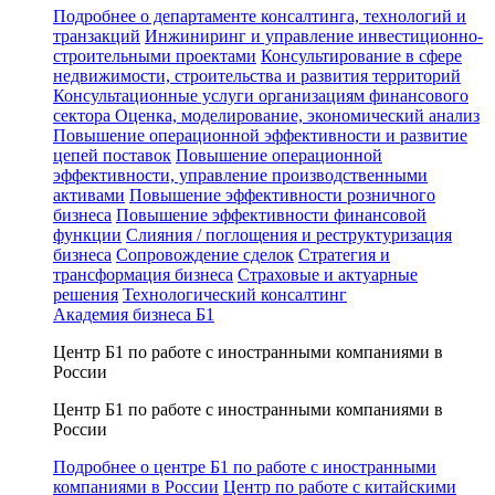
Подробнее о департаменте консалтинга, технологий и
транзакций
Инжиниринг и управление инвестиционно-
строительными проектами
Консультирование в сфере
недвижимости, строительства и развития территорий
Консультационные услуги организациям финансового
сектора
Оценка, моделирование, экономический анализ
Повышение операционной эффективности и развитие
цепей поставок
Повышение операционной
эффективности, управление производственными
активами
Повышение эффективности розничного
бизнеса
Повышение эффективности финансовой
функции
Слияния / поглощения и реструктуризация
бизнеса
Сопровождение сделок
Стратегия и
трансформация бизнеса
Страховые и актуарные
решения
Технологический консалтинг
Академия бизнеса Б1
Центр Б1 по работе с иностранными компаниями в
России
Центр Б1 по работе с иностранными компаниями в
России
Подробнее о центре Б1 по работе с иностранными
компаниями в России
Центр по работе с китайскими