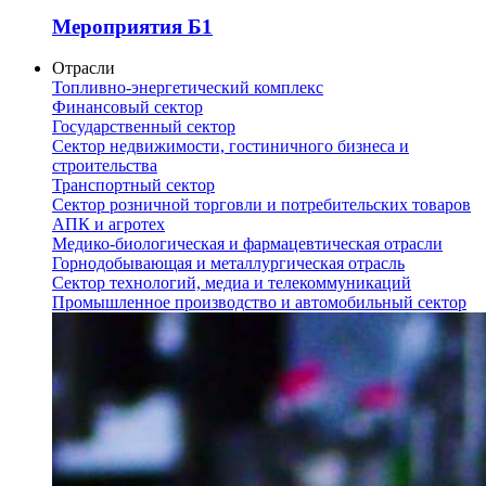
Мероприятия Б1
Отрасли
Топливно-энергетический комплекс
Финансовый сектор
Государственный сектор
Сектор недвижимости, гостиничного бизнеса и
строительства
Транспортный сектор
Сектор розничной торговли и потребительских товаров
АПК и агротех
Медико-биологическая и фармацевтическая отрасли
Горнодобывающая и металлургическая отрасль
Сектор технологий, медиа и телекоммуникаций
Промышленное производство и автомобильный сектор