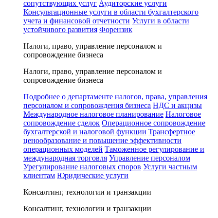
сопутствующих услуг
Аудиторские услуги
Консультационные услуги в области бухгалтерского
учета и финансовой отчетности
Услуги в области
устойчивого развития
Форензик
Налоги, право, управление персоналом и
сопровождение бизнеса
Налоги, право, управление персоналом и
сопровождение бизнеса
Подробнее о департаменте налогов, права, управления
персоналом и сопровождения бизнеса
НДС и акцизы
Международное налоговое планирование
Налоговое
сопровождение сделок
Операционное сопровождение
бухгалтерской и налоговой функции
Трансфертное
ценообразование и повышение эффективности
операционных моделей
Таможенное регулирование и
международная торговля
Управление персоналом
Урегулирование налоговых споров
Услуги частным
клиентам
Юридические услуги
Консалтинг, технологии и транзакции
Консалтинг, технологии и транзакции