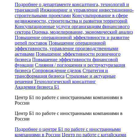
Подробнее о департаменте консалтинга, технологий и
транзакций
Инжиниринг и управление инвестиционно-
строительными проектами
Консультирование в сфере
недвижимости, строительства и развития территорий
Консультационные услуги организациям финансового
сектора
Оценка, моделирование, экономический анализ
Повышение операционной эффективности и развитие
цепей поставок
Повышение операционной
эффективности, управление производственными
активами
Повышение эффективности розничного
бизнеса
Повышение эффективности финансовой
функции
Слияния / поглощения и реструктуризация
бизнеса
Сопровождение сделок
Стратегия и
трансформация бизнеса
Страховые и актуарные
решения
Технологический консалтинг
Академия бизнеса Б1
Центр Б1 по работе с иностранными компаниями в
России
Центр Б1 по работе с иностранными компаниями в
России
Подробнее о центре Б1 по работе с иностранными
компаниями в России
Центр по работе с китайскими