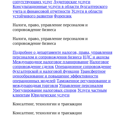
сопутствующих услуг
Аудиторские услуги
Консультационные услуги в области бухгалтерского
учета и финансовой отчетности
Услуги в области
устойчивого развития
Форензик
Налоги, право, управление персоналом и
сопровождение бизнеса
Налоги, право, управление персоналом и
сопровождение бизнеса
Подробнее о департаменте налогов, права, управления
персоналом и сопровождения бизнеса
НДС и акцизы
Международное налоговое планирование
Налоговое
сопровождение сделок
Операционное сопровождение
бухгалтерской и налоговой функции
Трансфертное
ценообразование и повышение эффективности
операционных моделей
Таможенное регулирование и
международная торговля
Управление персоналом
Урегулирование налоговых споров
Услуги частным
клиентам
Юридические услуги
Консалтинг, технологии и транзакции
Консалтинг, технологии и транзакции