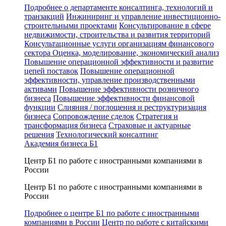
Подробнее о департаменте консалтинга, технологий и
транзакций
Инжиниринг и управление инвестиционно-
строительными проектами
Консультирование в сфере
недвижимости, строительства и развития территорий
Консультационные услуги организациям финансового
сектора
Оценка, моделирование, экономический анализ
Повышение операционной эффективности и развитие
цепей поставок
Повышение операционной
эффективности, управление производственными
активами
Повышение эффективности розничного
бизнеса
Повышение эффективности финансовой
функции
Слияния / поглощения и реструктуризация
бизнеса
Сопровождение сделок
Стратегия и
трансформация бизнеса
Страховые и актуарные
решения
Технологический консалтинг
Академия бизнеса Б1
Центр Б1 по работе с иностранными компаниями в
России
Центр Б1 по работе с иностранными компаниями в
России
Подробнее о центре Б1 по работе с иностранными
компаниями в России
Центр по работе с китайскими