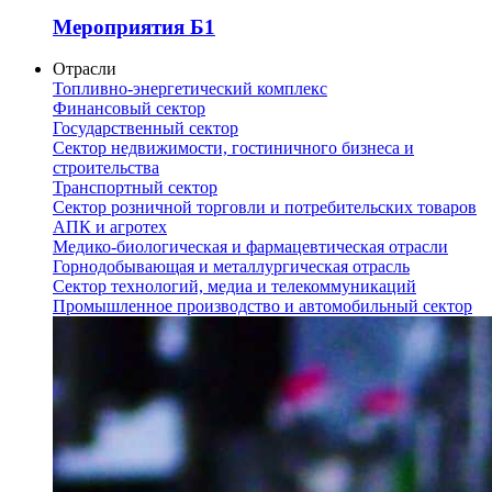
Мероприятия Б1
Отрасли
Топливно-энергетический комплекс
Финансовый сектор
Государственный сектор
Сектор недвижимости, гостиничного бизнеса и
строительства
Транспортный сектор
Сектор розничной торговли и потребительских товаров
АПК и агротех
Медико-биологическая и фармацевтическая отрасли
Горнодобывающая и металлургическая отрасль
Сектор технологий, медиа и телекоммуникаций
Промышленное производство и автомобильный сектор