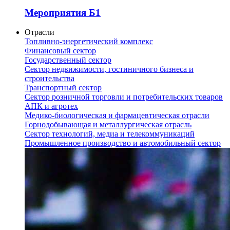
Мероприятия Б1
Отрасли
Топливно-энергетический комплекс
Финансовый сектор
Государственный сектор
Сектор недвижимости, гостиничного бизнеса и
строительства
Транспортный сектор
Сектор розничной торговли и потребительских товаров
АПК и агротех
Медико-биологическая и фармацевтическая отрасли
Горнодобывающая и металлургическая отрасль
Сектор технологий, медиа и телекоммуникаций
Промышленное производство и автомобильный сектор