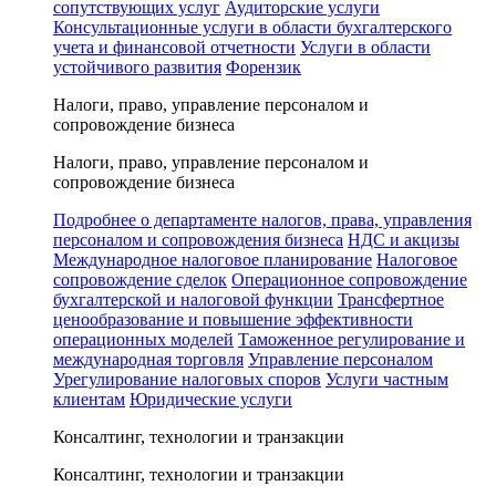
сопутствующих услуг
Аудиторские услуги
Консультационные услуги в области бухгалтерского
учета и финансовой отчетности
Услуги в области
устойчивого развития
Форензик
Налоги, право, управление персоналом и
сопровождение бизнеса
Налоги, право, управление персоналом и
сопровождение бизнеса
Подробнее о департаменте налогов, права, управления
персоналом и сопровождения бизнеса
НДС и акцизы
Международное налоговое планирование
Налоговое
сопровождение сделок
Операционное сопровождение
бухгалтерской и налоговой функции
Трансфертное
ценообразование и повышение эффективности
операционных моделей
Таможенное регулирование и
международная торговля
Управление персоналом
Урегулирование налоговых споров
Услуги частным
клиентам
Юридические услуги
Консалтинг, технологии и транзакции
Консалтинг, технологии и транзакции