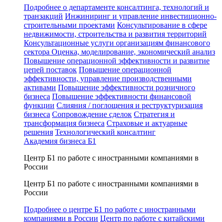
Подробнее о департаменте консалтинга, технологий и
транзакций
Инжиниринг и управление инвестиционно-
строительными проектами
Консультирование в сфере
недвижимости, строительства и развития территорий
Консультационные услуги организациям финансового
сектора
Оценка, моделирование, экономический анализ
Повышение операционной эффективности и развитие
цепей поставок
Повышение операционной
эффективности, управление производственными
активами
Повышение эффективности розничного
бизнеса
Повышение эффективности финансовой
функции
Слияния / поглощения и реструктуризация
бизнеса
Сопровождение сделок
Стратегия и
трансформация бизнеса
Страховые и актуарные
решения
Технологический консалтинг
Академия бизнеса Б1
Центр Б1 по работе с иностранными компаниями в
России
Центр Б1 по работе с иностранными компаниями в
России
Подробнее о центре Б1 по работе с иностранными
компаниями в России
Центр по работе с китайскими