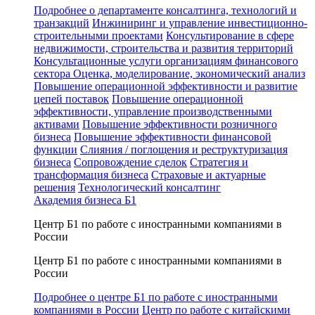
Подробнее о департаменте консалтинга, технологий и
транзакций
Инжиниринг и управление инвестиционно-
строительными проектами
Консультирование в сфере
недвижимости, строительства и развития территорий
Консультационные услуги организациям финансового
сектора
Оценка, моделирование, экономический анализ
Повышение операционной эффективности и развитие
цепей поставок
Повышение операционной
эффективности, управление производственными
активами
Повышение эффективности розничного
бизнеса
Повышение эффективности финансовой
функции
Слияния / поглощения и реструктуризация
бизнеса
Сопровождение сделок
Стратегия и
трансформация бизнеса
Страховые и актуарные
решения
Технологический консалтинг
Академия бизнеса Б1
Центр Б1 по работе с иностранными компаниями в
России
Центр Б1 по работе с иностранными компаниями в
России
Подробнее о центре Б1 по работе с иностранными
компаниями в России
Центр по работе с китайскими