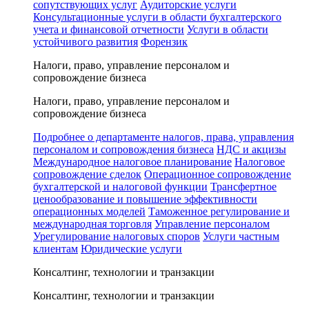
сопутствующих услуг
Аудиторские услуги
Консультационные услуги в области бухгалтерского
учета и финансовой отчетности
Услуги в области
устойчивого развития
Форензик
Налоги, право, управление персоналом и
сопровождение бизнеса
Налоги, право, управление персоналом и
сопровождение бизнеса
Подробнее о департаменте налогов, права, управления
персоналом и сопровождения бизнеса
НДС и акцизы
Международное налоговое планирование
Налоговое
сопровождение сделок
Операционное сопровождение
бухгалтерской и налоговой функции
Трансфертное
ценообразование и повышение эффективности
операционных моделей
Таможенное регулирование и
международная торговля
Управление персоналом
Урегулирование налоговых споров
Услуги частным
клиентам
Юридические услуги
Консалтинг, технологии и транзакции
Консалтинг, технологии и транзакции