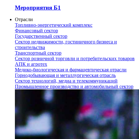
Мероприятия Б1
Отрасли
Топливно-энергетический комплекс
Финансовый сектор
Государственный сектор
Сектор недвижимости, гостиничного бизнеса и
строительства
Транспортный сектор
Сектор розничной торговли и потребительских товаров
АПК и агротех
Медико-биологическая и фармацевтическая отрасли
Горнодобывающая и металлургическая отрасль
Сектор технологий, медиа и телекоммуникаций
Промышленное производство и автомобильный сектор