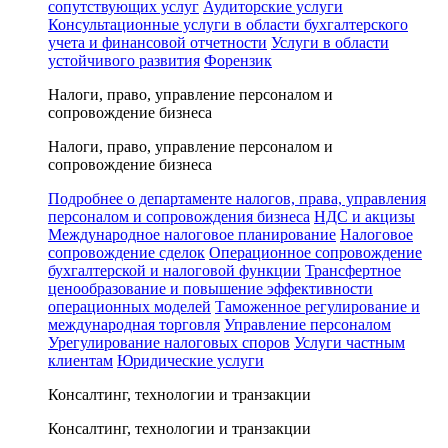
сопутствующих услуг
Аудиторские услуги
Консультационные услуги в области бухгалтерского
учета и финансовой отчетности
Услуги в области
устойчивого развития
Форензик
Налоги, право, управление персоналом и
сопровождение бизнеса
Налоги, право, управление персоналом и
сопровождение бизнеса
Подробнее о департаменте налогов, права, управления
персоналом и сопровождения бизнеса
НДС и акцизы
Международное налоговое планирование
Налоговое
сопровождение сделок
Операционное сопровождение
бухгалтерской и налоговой функции
Трансфертное
ценообразование и повышение эффективности
операционных моделей
Таможенное регулирование и
международная торговля
Управление персоналом
Урегулирование налоговых споров
Услуги частным
клиентам
Юридические услуги
Консалтинг, технологии и транзакции
Консалтинг, технологии и транзакции