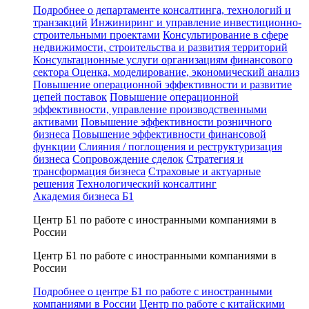
Подробнее о департаменте консалтинга, технологий и
транзакций
Инжиниринг и управление инвестиционно-
строительными проектами
Консультирование в сфере
недвижимости, строительства и развития территорий
Консультационные услуги организациям финансового
сектора
Оценка, моделирование, экономический анализ
Повышение операционной эффективности и развитие
цепей поставок
Повышение операционной
эффективности, управление производственными
активами
Повышение эффективности розничного
бизнеса
Повышение эффективности финансовой
функции
Слияния / поглощения и реструктуризация
бизнеса
Сопровождение сделок
Стратегия и
трансформация бизнеса
Страховые и актуарные
решения
Технологический консалтинг
Академия бизнеса Б1
Центр Б1 по работе с иностранными компаниями в
России
Центр Б1 по работе с иностранными компаниями в
России
Подробнее о центре Б1 по работе с иностранными
компаниями в России
Центр по работе с китайскими