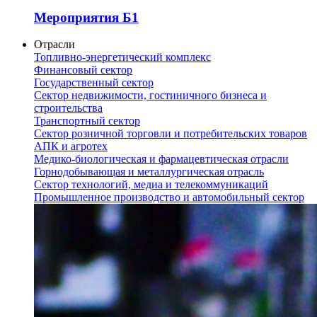
Мероприятия Б1
Отрасли
Топливно-энергетический комплекс
Финансовый сектор
Государственный сектор
Сектор недвижимости, гостиничного бизнеса и
строительства
Транспортный сектор
Сектор розничной торговли и потребительских товаров
АПК и агротех
Медико-биологическая и фармацевтическая отрасли
Горнодобывающая и металлургическая отрасль
Сектор технологий, медиа и телекоммуникаций
Промышленное производство и автомобильный сектор