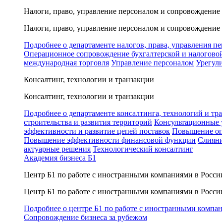
Налоги, право, управление персоналом и сопровождение
Налоги, право, управление персоналом и сопровождение
Подробнее о департаменте налогов, права, управления п
Операционное сопровождение бухгалтерской и налогово
международная торговля
Управление персоналом
Урегул
Консалтинг, технологии и транзакции
Консалтинг, технологии и транзакции
Подробнее о департаменте консалтинга, технологий и тр
строительства и развития территорий
Консультационные 
эффективности и развитие цепей поставок
Повышение оп
Повышение эффективности финансовой функции
Слияни
актуарные решения
Технологический консалтинг
Академия бизнеса Б1
Центр Б1 по работе с иностранными компаниями в Росси
Центр Б1 по работе с иностранными компаниями в Росси
Подробнее о центре Б1 по работе с иностранными компа
Сопровождение бизнеса за рубежом