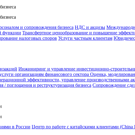
 бизнеса
 бизнеса
ерсоналом и сопровождения бизнеса
НДС и акцизы
Международн
й функции
Трансфертное ценообразование и повышение эффект
ирование налоговых споров
Услуги частным клиентам
Юридичес
анзакций
Инжиниринг и управление инвестиционно-строительн
услуги организациям финансового сектора
Оценка, моделирован
ерационной эффективности, управление производственными а
я / поглощения и реструктуризация бизнеса
Сопровождение сде
и
и
ниями в России
Центр по работе с китайскими клиентами (China 