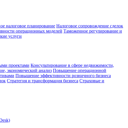
ое налоговое планирование
Налоговое сопровождение сделок
ивности операционных моделей
Таможенное регулирование и
кие услуги
ыми проектами
Консультирование в сфере недвижимости,
ие, экономический анализ
Повышение операционной
ктивами
Повышение эффективности розничного бизнеса
лок
Стратегия и трансформация бизнеса
Страховые и
Desk)