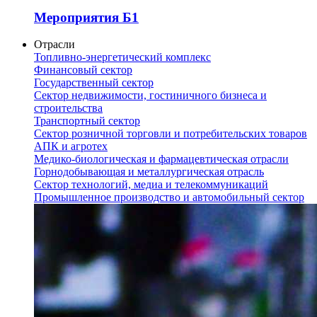
Мероприятия Б1
Отрасли
Топливно-энергетический комплекс
Финансовый сектор
Государственный сектор
Сектор недвижимости, гостиничного бизнеса и
строительства
Транспортный сектор
Сектор розничной торговли и потребительских товаров
АПК и агротех
Медико-биологическая и фармацевтическая отрасли
Горнодобывающая и металлургическая отрасль
Сектор технологий, медиа и телекоммуникаций
Промышленное производство и автомобильный сектор