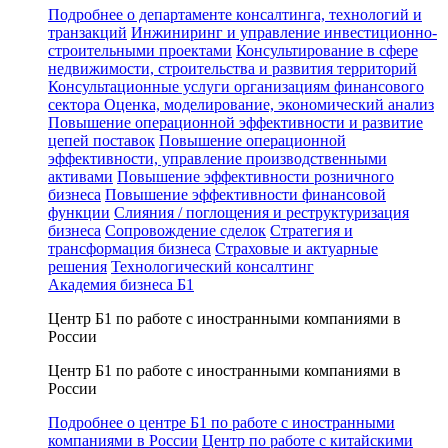
Подробнее о департаменте консалтинга, технологий и
транзакций
Инжиниринг и управление инвестиционно-
строительными проектами
Консультирование в сфере
недвижимости, строительства и развития территорий
Консультационные услуги организациям финансового
сектора
Оценка, моделирование, экономический анализ
Повышение операционной эффективности и развитие
цепей поставок
Повышение операционной
эффективности, управление производственными
активами
Повышение эффективности розничного
бизнеса
Повышение эффективности финансовой
функции
Слияния / поглощения и реструктуризация
бизнеса
Сопровождение сделок
Стратегия и
трансформация бизнеса
Страховые и актуарные
решения
Технологический консалтинг
Академия бизнеса Б1
Центр Б1 по работе с иностранными компаниями в
России
Центр Б1 по работе с иностранными компаниями в
России
Подробнее о центре Б1 по работе с иностранными
компаниями в России
Центр по работе с китайскими