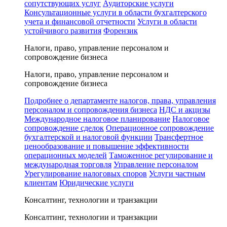
сопутствующих услуг
Аудиторские услуги
Консультационные услуги в области бухгалтерского
учета и финансовой отчетности
Услуги в области
устойчивого развития
Форензик
Налоги, право, управление персоналом и
сопровождение бизнеса
Налоги, право, управление персоналом и
сопровождение бизнеса
Подробнее о департаменте налогов, права, управления
персоналом и сопровождения бизнеса
НДС и акцизы
Международное налоговое планирование
Налоговое
сопровождение сделок
Операционное сопровождение
бухгалтерской и налоговой функции
Трансфертное
ценообразование и повышение эффективности
операционных моделей
Таможенное регулирование и
международная торговля
Управление персоналом
Урегулирование налоговых споров
Услуги частным
клиентам
Юридические услуги
Консалтинг, технологии и транзакции
Консалтинг, технологии и транзакции