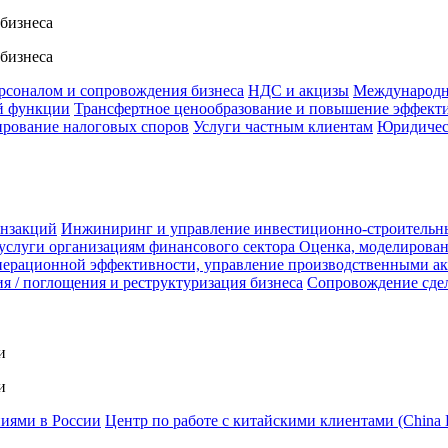
 бизнеса
 бизнеса
ерсоналом и сопровождения бизнеса
НДС и акцизы
Международн
й функции
Трансфертное ценообразование и повышение эффект
ирование налоговых споров
Услуги частным клиентам
Юридичес
анзакций
Инжиниринг и управление инвестиционно-строительн
услуги организациям финансового сектора
Оценка, моделирован
ерационной эффективности, управление производственными а
я / поглощения и реструктуризация бизнеса
Сопровождение сде
и
и
ниями в России
Центр по работе с китайскими клиентами (China 