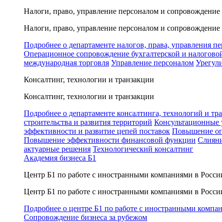
Налоги, право, управление персоналом и сопровождение
Налоги, право, управление персоналом и сопровождение
Подробнее о департаменте налогов, права, управления п
Операционное сопровождение бухгалтерской и налогово
международная торговля
Управление персоналом
Урегул
Консалтинг, технологии и транзакции
Консалтинг, технологии и транзакции
Подробнее о департаменте консалтинга, технологий и тр
строительства и развития территорий
Консультационные 
эффективности и развитие цепей поставок
Повышение оп
Повышение эффективности финансовой функции
Слияни
актуарные решения
Технологический консалтинг
Академия бизнеса Б1
Центр Б1 по работе с иностранными компаниями в Росси
Центр Б1 по работе с иностранными компаниями в Росси
Подробнее о центре Б1 по работе с иностранными компа
Сопровождение бизнеса за рубежом