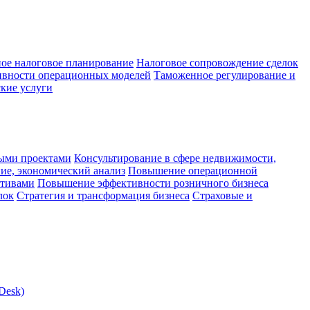
ое налоговое планирование
Налоговое сопровождение сделок
ивности операционных моделей
Таможенное регулирование и
кие услуги
ыми проектами
Консультирование в сфере недвижимости,
ие, экономический анализ
Повышение операционной
ктивами
Повышение эффективности розничного бизнеса
лок
Стратегия и трансформация бизнеса
Страховые и
Desk)