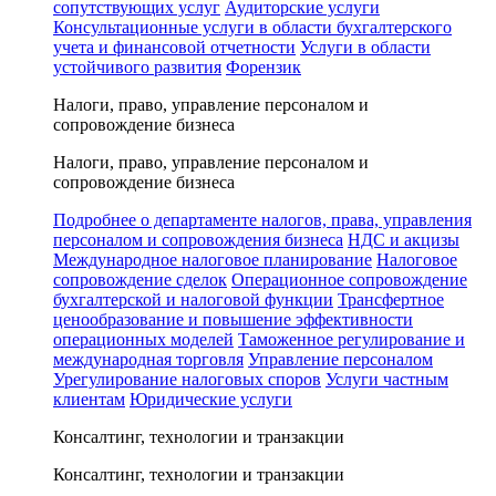
сопутствующих услуг
Аудиторские услуги
Консультационные услуги в области бухгалтерского
учета и финансовой отчетности
Услуги в области
устойчивого развития
Форензик
Налоги, право, управление персоналом и
сопровождение бизнеса
Налоги, право, управление персоналом и
сопровождение бизнеса
Подробнее о департаменте налогов, права, управления
персоналом и сопровождения бизнеса
НДС и акцизы
Международное налоговое планирование
Налоговое
сопровождение сделок
Операционное сопровождение
бухгалтерской и налоговой функции
Трансфертное
ценообразование и повышение эффективности
операционных моделей
Таможенное регулирование и
международная торговля
Управление персоналом
Урегулирование налоговых споров
Услуги частным
клиентам
Юридические услуги
Консалтинг, технологии и транзакции
Консалтинг, технологии и транзакции