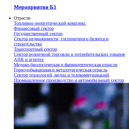
Мероприятия Б1
Отрасли
Топливно-энергетический комплекс
Финансовый сектор
Государственный сектор
Сектор недвижимости, гостиничного бизнеса и
строительства
Транспортный сектор
Сектор розничной торговли и потребительских товаров
АПК и агротех
Медико-биологическая и фармацевтическая отрасли
Горнодобывающая и металлургическая отрасль
Сектор технологий, медиа и телекоммуникаций
Промышленное производство и автомобильный сектор