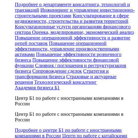
Подробнее о департаменте консалтинга, технологий и
транзакций
Инжиниринг и управление инвестиционно-
строительными проектами
Консультирование в сфере
недвижимости, строительства и развития территорий
Консультационные услуги организациям финансового
сектора
Оценка, моделирование, экономический анализ
Повышение операционной эффективности и развитие
цепей поставок
Повышение операционной
эффективности, управление производственными
активами
Повышение эффективности розничного
бизнеса
Повышение эффективности финансовой
функции
Слияния / поглощения и реструктуризация
бизнеса
Сопровождение сделок
Стратегия и
трансформация бизнеса
Страховые и актуарные
решения
Технологический консалтинг
Академия бизнеса Б1
Центр Б1 по работе с иностранными компаниями в
России
Центр Б1 по работе с иностранными компаниями в
России
Подробнее о центре Б1 по работе с иностранными
компаниями в России
Центр по работе с китайскими