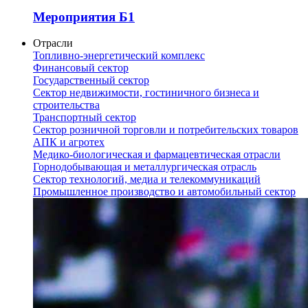
Мероприятия Б1
Отрасли
Топливно-энергетический комплекс
Финансовый сектор
Государственный сектор
Сектор недвижимости, гостиничного бизнеса и
строительства
Транспортный сектор
Сектор розничной торговли и потребительских товаров
АПК и агротех
Медико-биологическая и фармацевтическая отрасли
Горнодобывающая и металлургическая отрасль
Сектор технологий, медиа и телекоммуникаций
Промышленное производство и автомобильный сектор