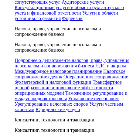
сопутствующих услуг
Аудиторские услуги
Консультационные услуги в области бухгалтерского
учета и финансовой отчетности
Услуги в области
устойчивого развития
Форензик
Налоги, право, управление персоналом и
сопровождение бизнеса
Налоги, право, управление персоналом и
сопровождение бизнеса
Подробнее о департаменте налогов, права, управления
персоналом и сопровождения бизнеса
НДС и акцизы
Международное налоговое планирование
Налоговое
сопровождение сделок
Операционное сопровождение
бухгалтерской и налоговой функции
Трансфертное
ценообразование и повышение эффективности
операционных моделей
Таможенное регулирование и
международная торговля
Управление персоналом
Урегулирование налоговых споров
Услуги частным
клиентам
Юридические услуги
Консалтинг, технологии и транзакции
Консалтинг, технологии и транзакции