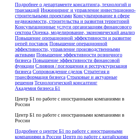
Подробнее о департаменте консалтинга, технологий и
транзакций
Инжиниринг и управление инвестиционно-
строительными проектами
Консультирование в сфере
недвижимости, строительства и развития территорий
Консультационные услуги организациям финансового
сектора
Оценка, моделирование, экономический анализ
Повышение операционной эффективности и развитие
цепей поставок
Повышение операционной
эффективности, управление производственными
активами
Повышение эффективности розничного
бизнеса
Повышение эффективности финансовой
функции
Слияния / поглощения и реструктуризация
бизнеса
Сопровождение сделок
Стратегия и
трансформация бизнеса
Страховые и актуарные
решения
Технологический консалтинг
Академия бизнеса Б1
Центр Б1 по работе с иностранными компаниями в
России
Центр Б1 по работе с иностранными компаниями в
России
Подробнее о центре Б1 по работе с иностранными
компаниями в России
Центр по работе с китайскими