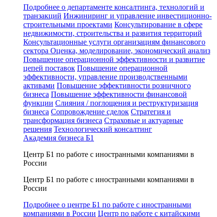
Подробнее о департаменте консалтинга, технологий и
транзакций
Инжиниринг и управление инвестиционно-
строительными проектами
Консультирование в сфере
недвижимости, строительства и развития территорий
Консультационные услуги организациям финансового
сектора
Оценка, моделирование, экономический анализ
Повышение операционной эффективности и развитие
цепей поставок
Повышение операционной
эффективности, управление производственными
активами
Повышение эффективности розничного
бизнеса
Повышение эффективности финансовой
функции
Слияния / поглощения и реструктуризация
бизнеса
Сопровождение сделок
Стратегия и
трансформация бизнеса
Страховые и актуарные
решения
Технологический консалтинг
Академия бизнеса Б1
Центр Б1 по работе с иностранными компаниями в
России
Центр Б1 по работе с иностранными компаниями в
России
Подробнее о центре Б1 по работе с иностранными
компаниями в России
Центр по работе с китайскими