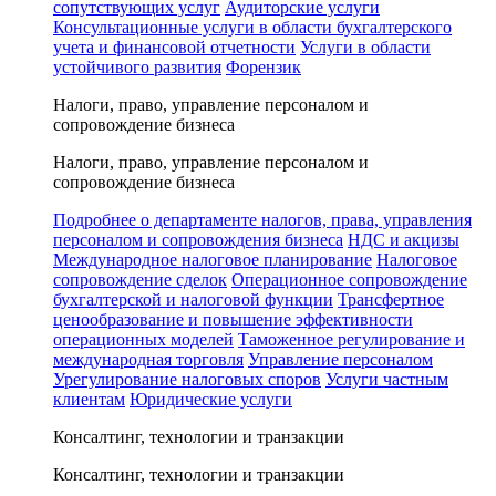
сопутствующих услуг
Аудиторские услуги
Консультационные услуги в области бухгалтерского
учета и финансовой отчетности
Услуги в области
устойчивого развития
Форензик
Налоги, право, управление персоналом и
сопровождение бизнеса
Налоги, право, управление персоналом и
сопровождение бизнеса
Подробнее о департаменте налогов, права, управления
персоналом и сопровождения бизнеса
НДС и акцизы
Международное налоговое планирование
Налоговое
сопровождение сделок
Операционное сопровождение
бухгалтерской и налоговой функции
Трансфертное
ценообразование и повышение эффективности
операционных моделей
Таможенное регулирование и
международная торговля
Управление персоналом
Урегулирование налоговых споров
Услуги частным
клиентам
Юридические услуги
Консалтинг, технологии и транзакции
Консалтинг, технологии и транзакции