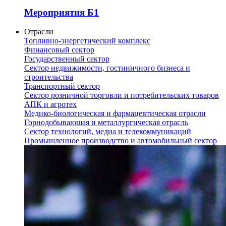
Мероприятия Б1
Отрасли
Топливно-энергетический комплекс
Финансовый сектор
Государственный сектор
Сектор недвижимости, гостиничного бизнеса и
строительства
Транспортный сектор
Сектор розничной торговли и потребительских товаров
АПК и агротех
Медико-биологическая и фармацевтическая отрасли
Горнодобывающая и металлургическая отрасль
Сектор технологий, медиа и телекоммуникаций
Промышленное производство и автомобильный сектор