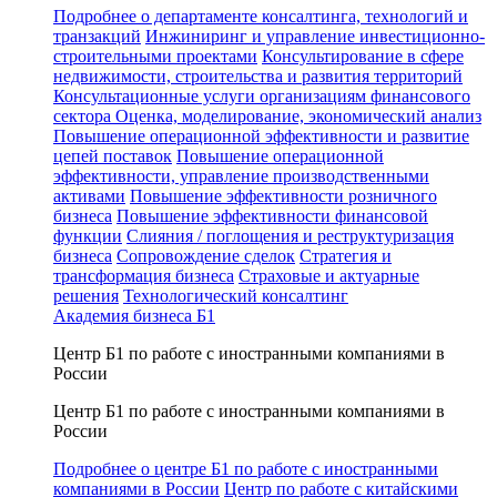
Подробнее о департаменте консалтинга, технологий и
транзакций
Инжиниринг и управление инвестиционно-
строительными проектами
Консультирование в сфере
недвижимости, строительства и развития территорий
Консультационные услуги организациям финансового
сектора
Оценка, моделирование, экономический анализ
Повышение операционной эффективности и развитие
цепей поставок
Повышение операционной
эффективности, управление производственными
активами
Повышение эффективности розничного
бизнеса
Повышение эффективности финансовой
функции
Слияния / поглощения и реструктуризация
бизнеса
Сопровождение сделок
Стратегия и
трансформация бизнеса
Страховые и актуарные
решения
Технологический консалтинг
Академия бизнеса Б1
Центр Б1 по работе с иностранными компаниями в
России
Центр Б1 по работе с иностранными компаниями в
России
Подробнее о центре Б1 по работе с иностранными
компаниями в России
Центр по работе с китайскими