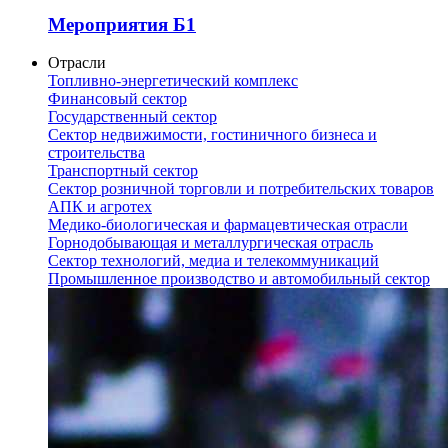
Мероприятия Б1
Отрасли
Топливно-энергетический комплекс
Финансовый сектор
Государственный сектор
Сектор недвижимости, гостиничного бизнеса и
строительства
Транспортный сектор
Сектор розничной торговли и потребительских товаров
АПК и агротех
Медико-биологическая и фармацевтическая отрасли
Горнодобывающая и металлургическая отрасль
Сектор технологий, медиа и телекоммуникаций
Промышленное производство и автомобильный сектор