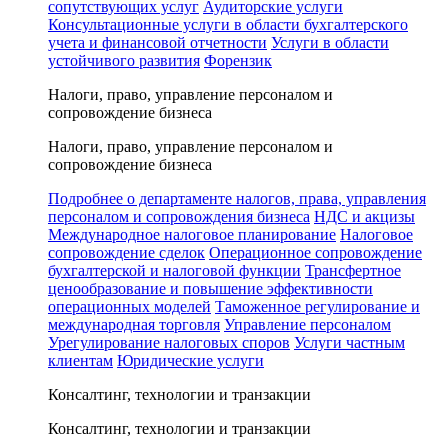
сопутствующих услуг
Аудиторские услуги
Консультационные услуги в области бухгалтерского
учета и финансовой отчетности
Услуги в области
устойчивого развития
Форензик
Налоги, право, управление персоналом и
сопровождение бизнеса
Налоги, право, управление персоналом и
сопровождение бизнеса
Подробнее о департаменте налогов, права, управления
персоналом и сопровождения бизнеса
НДС и акцизы
Международное налоговое планирование
Налоговое
сопровождение сделок
Операционное сопровождение
бухгалтерской и налоговой функции
Трансфертное
ценообразование и повышение эффективности
операционных моделей
Таможенное регулирование и
международная торговля
Управление персоналом
Урегулирование налоговых споров
Услуги частным
клиентам
Юридические услуги
Консалтинг, технологии и транзакции
Консалтинг, технологии и транзакции