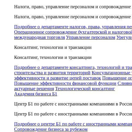
Налоги, право, управление персоналом и сопровождение
Налоги, право, управление персоналом и сопровождение
Подробнее о департаменте налогов, права, управления п
Операционное сопровождение бухгалтерской и налогово
международная торговля
Управление персоналом
Урегул
Консалтинг, технологии и транзакции
Консалтинг, технологии и транзакции
Подробнее о департаменте консалтинга, технологий и тр
строительства и развития территорий
Консультационные 
эффективности и развитие цепей поставок
Повышение оп
Повышение эффективности финансовой функции
Слияни
актуарные решения
Технологический консалтинг
Академия бизнеса Б1
Центр Б1 по работе с иностранными компаниями в Росси
Центр Б1 по работе с иностранными компаниями в Росси
Подробнее о центре Б1 по работе с иностранными компа
Сопровождение бизнеса за рубежом