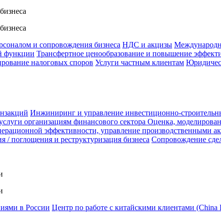
 бизнеса
 бизнеса
ерсоналом и сопровождения бизнеса
НДС и акцизы
Международн
й функции
Трансфертное ценообразование и повышение эффект
ирование налоговых споров
Услуги частным клиентам
Юридичес
анзакций
Инжиниринг и управление инвестиционно-строительн
услуги организациям финансового сектора
Оценка, моделирован
ерационной эффективности, управление производственными а
я / поглощения и реструктуризация бизнеса
Сопровождение сде
и
и
ниями в России
Центр по работе с китайскими клиентами (China 