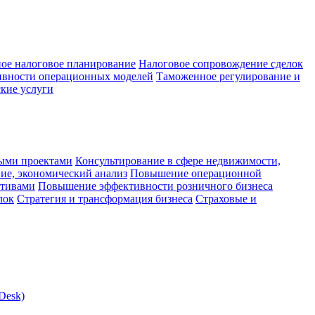
ое налоговое планирование
Налоговое сопровождение сделок
ивности операционных моделей
Таможенное регулирование и
кие услуги
ыми проектами
Консультирование в сфере недвижимости,
ие, экономический анализ
Повышение операционной
ктивами
Повышение эффективности розничного бизнеса
лок
Стратегия и трансформация бизнеса
Страховые и
Desk)