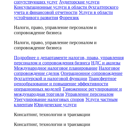
сопутствующих услуг
Аудиторские услуги
Консультационные услуги в области бухгалтерского
учета и финансовой отчетности
Услуги в области
устойчивого развития
Форензик
Налоги, право, управление персоналом и
сопровождение бизнеса
Налоги, право, управление персоналом и
сопровождение бизнеса
Подробнее о департаменте налогов, права, управления
персоналом и сопровождения бизнеса
НДС и акцизы
Международное налоговое планирование
Налоговое
сопровождение сделок
Операционное сопровождение
бухгалтерской и налоговой функции
Трансфертное
ценообразование и повышение эффективности
операционных моделей
Таможенное регулирование и
международная торговля
Управление персоналом
Урегулирование налоговых споров
Услуги частным
клиентам
Юридические услуги
Консалтинг, технологии и транзакции
Консалтинг, технологии и транзакции