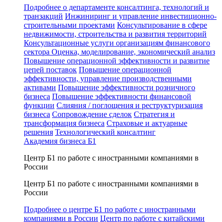
Подробнее о департаменте консалтинга, технологий и
транзакций
Инжиниринг и управление инвестиционно-
строительными проектами
Консультирование в сфере
недвижимости, строительства и развития территорий
Консультационные услуги организациям финансового
сектора
Оценка, моделирование, экономический анализ
Повышение операционной эффективности и развитие
цепей поставок
Повышение операционной
эффективности, управление производственными
активами
Повышение эффективности розничного
бизнеса
Повышение эффективности финансовой
функции
Слияния / поглощения и реструктуризация
бизнеса
Сопровождение сделок
Стратегия и
трансформация бизнеса
Страховые и актуарные
решения
Технологический консалтинг
Академия бизнеса Б1
Центр Б1 по работе с иностранными компаниями в
России
Центр Б1 по работе с иностранными компаниями в
России
Подробнее о центре Б1 по работе с иностранными
компаниями в России
Центр по работе с китайскими