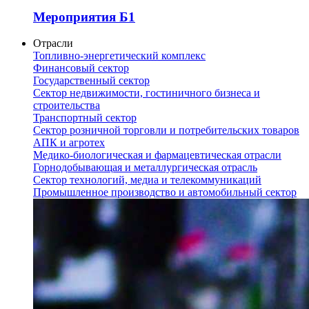
Мероприятия Б1
Отрасли
Топливно-энергетический комплекс
Финансовый сектор
Государственный сектор
Сектор недвижимости, гостиничного бизнеса и
строительства
Транспортный сектор
Сектор розничной торговли и потребительских товаров
АПК и агротех
Медико-биологическая и фармацевтическая отрасли
Горнодобывающая и металлургическая отрасль
Сектор технологий, медиа и телекоммуникаций
Промышленное производство и автомобильный сектор