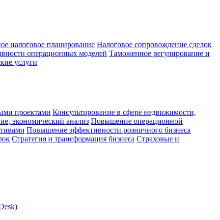
ое налоговое планирование
Налоговое сопровождение сделок
ивности операционных моделей
Таможенное регулирование и
кие услуги
ыми проектами
Консультирование в сфере недвижимости,
ие, экономический анализ
Повышение операционной
ктивами
Повышение эффективности розничного бизнеса
лок
Стратегия и трансформация бизнеса
Страховые и
Desk)