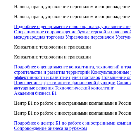
Налоги, право, управление персоналом и сопровождение
Налоги, право, управление персоналом и сопровождение
Подробнее о департаменте налогов, права, управления п
Операционное сопровождение бухгалтерской и налогово
международная торговля
Управление персоналом
Урегул
Консалтинг, технологии и транзакции
Консалтинг, технологии и транзакции
Подробнее о департаменте консалтинга, технологий и тр
строительства и развития территорий
Консультационные 
эффективности и развитие цепей поставок
Повышение оп
Повышение эффективности финансовой функции
Слияни
актуарные решения
Технологический консалтинг
Академия бизнеса Б1
Центр Б1 по работе с иностранными компаниями в Росси
Центр Б1 по работе с иностранными компаниями в Росси
Подробнее о центре Б1 по работе с иностранными компа
Сопровождение бизнеса за рубежом