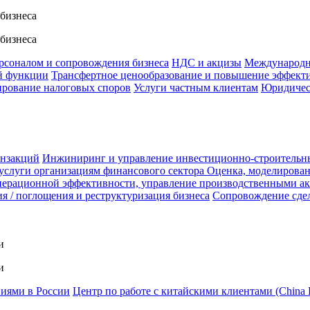
 бизнеса
 бизнеса
ерсоналом и сопровождения бизнеса
НДС и акцизы
Международн
й функции
Трансфертное ценообразование и повышение эффект
ирование налоговых споров
Услуги частным клиентам
Юридичес
анзакций
Инжиниринг и управление инвестиционно-строительн
услуги организациям финансового сектора
Оценка, моделирован
ерационной эффективности, управление производственными а
я / поглощения и реструктуризация бизнеса
Сопровождение сде
и
и
ниями в России
Центр по работе с китайскими клиентами (China 