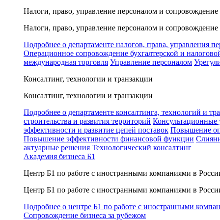
Налоги, право, управление персоналом и сопровождение
Налоги, право, управление персоналом и сопровождение
Подробнее о департаменте налогов, права, управления п
Операционное сопровождение бухгалтерской и налогово
международная торговля
Управление персоналом
Урегул
Консалтинг, технологии и транзакции
Консалтинг, технологии и транзакции
Подробнее о департаменте консалтинга, технологий и тр
строительства и развития территорий
Консультационные 
эффективности и развитие цепей поставок
Повышение оп
Повышение эффективности финансовой функции
Слияни
актуарные решения
Технологический консалтинг
Академия бизнеса Б1
Центр Б1 по работе с иностранными компаниями в Росси
Центр Б1 по работе с иностранными компаниями в Росси
Подробнее о центре Б1 по работе с иностранными компа
Сопровождение бизнеса за рубежом