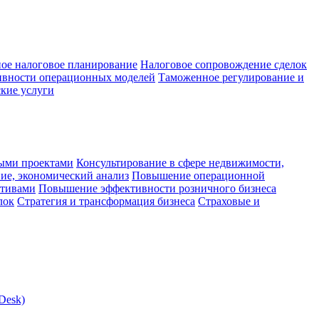
ое налоговое планирование
Налоговое сопровождение сделок
ивности операционных моделей
Таможенное регулирование и
кие услуги
ыми проектами
Консультирование в сфере недвижимости,
ие, экономический анализ
Повышение операционной
ктивами
Повышение эффективности розничного бизнеса
лок
Стратегия и трансформация бизнеса
Страховые и
Desk)