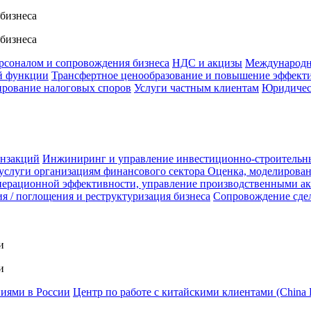
 бизнеса
 бизнеса
ерсоналом и сопровождения бизнеса
НДС и акцизы
Международн
й функции
Трансфертное ценообразование и повышение эффект
ирование налоговых споров
Услуги частным клиентам
Юридичес
анзакций
Инжиниринг и управление инвестиционно-строительн
услуги организациям финансового сектора
Оценка, моделирован
ерационной эффективности, управление производственными а
я / поглощения и реструктуризация бизнеса
Сопровождение сде
и
и
ниями в России
Центр по работе с китайскими клиентами (China 