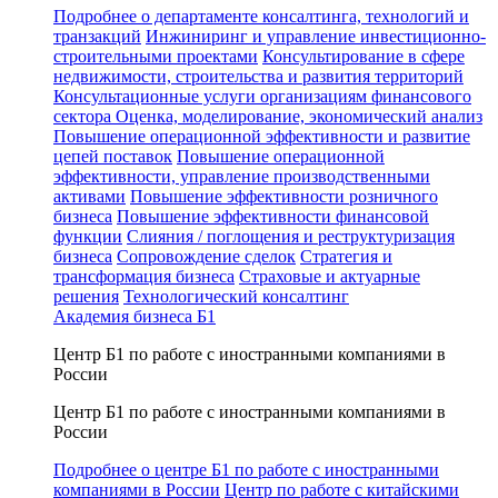
Подробнее о департаменте консалтинга, технологий и
транзакций
Инжиниринг и управление инвестиционно-
строительными проектами
Консультирование в сфере
недвижимости, строительства и развития территорий
Консультационные услуги организациям финансового
сектора
Оценка, моделирование, экономический анализ
Повышение операционной эффективности и развитие
цепей поставок
Повышение операционной
эффективности, управление производственными
активами
Повышение эффективности розничного
бизнеса
Повышение эффективности финансовой
функции
Слияния / поглощения и реструктуризация
бизнеса
Сопровождение сделок
Стратегия и
трансформация бизнеса
Страховые и актуарные
решения
Технологический консалтинг
Академия бизнеса Б1
Центр Б1 по работе с иностранными компаниями в
России
Центр Б1 по работе с иностранными компаниями в
России
Подробнее о центре Б1 по работе с иностранными
компаниями в России
Центр по работе с китайскими