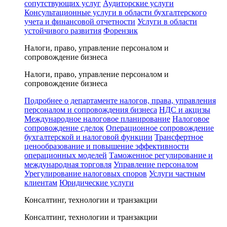
сопутствующих услуг
Аудиторские услуги
Консультационные услуги в области бухгалтерского
учета и финансовой отчетности
Услуги в области
устойчивого развития
Форензик
Налоги, право, управление персоналом и
сопровождение бизнеса
Налоги, право, управление персоналом и
сопровождение бизнеса
Подробнее о департаменте налогов, права, управления
персоналом и сопровождения бизнеса
НДС и акцизы
Международное налоговое планирование
Налоговое
сопровождение сделок
Операционное сопровождение
бухгалтерской и налоговой функции
Трансфертное
ценообразование и повышение эффективности
операционных моделей
Таможенное регулирование и
международная торговля
Управление персоналом
Урегулирование налоговых споров
Услуги частным
клиентам
Юридические услуги
Консалтинг, технологии и транзакции
Консалтинг, технологии и транзакции