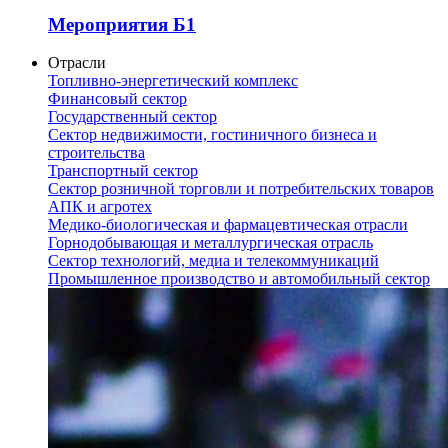
Мероприятия Б1
Отрасли
Топливно-энергетический комплекс
Финансовый сектор
Государственный сектор
Сектор недвижимости, гостиничного бизнеса и
строительства
Транспортный сектор
Сектор розничной торговли и потребительских товаров
АПК и агротех
Медико-биологическая и фармацевтическая отрасли
Горнодобывающая и металлургическая отрасль
Сектор технологий, медиа и телекоммуникаций
Промышленное производство и автомобильный сектор