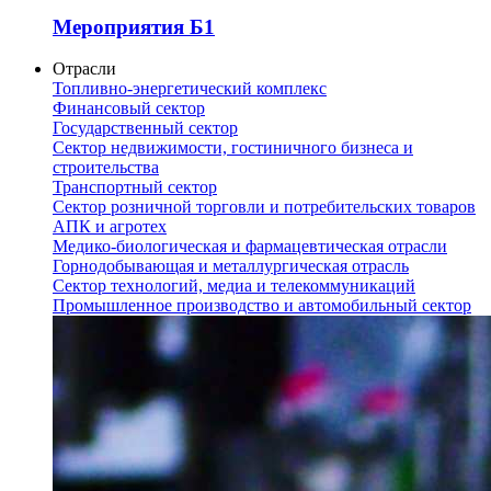
Мероприятия Б1
Отрасли
Топливно-энергетический комплекс
Финансовый сектор
Государственный сектор
Сектор недвижимости, гостиничного бизнеса и
строительства
Транспортный сектор
Сектор розничной торговли и потребительских товаров
АПК и агротех
Медико-биологическая и фармацевтическая отрасли
Горнодобывающая и металлургическая отрасль
Сектор технологий, медиа и телекоммуникаций
Промышленное производство и автомобильный сектор