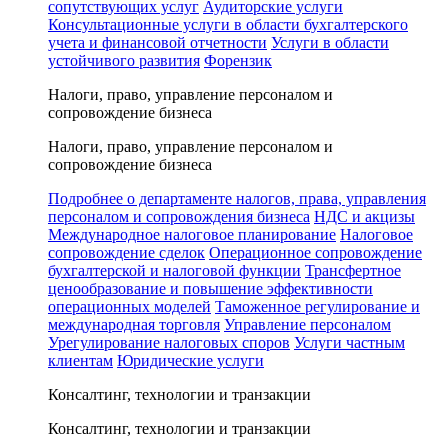
сопутствующих услуг
Аудиторские услуги
Консультационные услуги в области бухгалтерского
учета и финансовой отчетности
Услуги в области
устойчивого развития
Форензик
Налоги, право, управление персоналом и
сопровождение бизнеса
Налоги, право, управление персоналом и
сопровождение бизнеса
Подробнее о департаменте налогов, права, управления
персоналом и сопровождения бизнеса
НДС и акцизы
Международное налоговое планирование
Налоговое
сопровождение сделок
Операционное сопровождение
бухгалтерской и налоговой функции
Трансфертное
ценообразование и повышение эффективности
операционных моделей
Таможенное регулирование и
международная торговля
Управление персоналом
Урегулирование налоговых споров
Услуги частным
клиентам
Юридические услуги
Консалтинг, технологии и транзакции
Консалтинг, технологии и транзакции