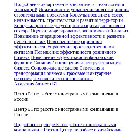
Подробнее о департаменте консалтинга, технологий и
транзакций
Инжиниринг и управление инвестиционно-
строительными проектами
Консультирование в сфере
недвижимости, строительства и развития территорий
Консультационные услуги организациям финансового
сектора
Оценка, моделирование, экономический анализ
Повышение операционной эффективности и развитие
цепей поставок
Повышение операционной
эффективности, управление производственными
активами
Повышение эффективности розничного
бизнеса
Повышение эффективности финансовой
функции
Слияния / поглощения и реструктуризация
бизнеса
Сопровождение сделок
Стратегия и
трансформация бизнеса
Страховые и актуарные
решения
Технологический консалтинг
Академия бизнеса Б1
Центр Б1 по работе с иностранными компаниями в
России
Центр Б1 по работе с иностранными компаниями в
России
Подробнее о центре Б1 по работе с иностранными
компаниями в России
Центр по работе с китайскими