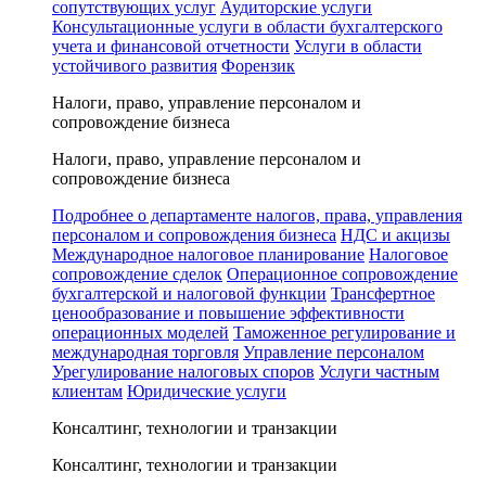
сопутствующих услуг
Аудиторские услуги
Консультационные услуги в области бухгалтерского
учета и финансовой отчетности
Услуги в области
устойчивого развития
Форензик
Налоги, право, управление персоналом и
сопровождение бизнеса
Налоги, право, управление персоналом и
сопровождение бизнеса
Подробнее о департаменте налогов, права, управления
персоналом и сопровождения бизнеса
НДС и акцизы
Международное налоговое планирование
Налоговое
сопровождение сделок
Операционное сопровождение
бухгалтерской и налоговой функции
Трансфертное
ценообразование и повышение эффективности
операционных моделей
Таможенное регулирование и
международная торговля
Управление персоналом
Урегулирование налоговых споров
Услуги частным
клиентам
Юридические услуги
Консалтинг, технологии и транзакции
Консалтинг, технологии и транзакции