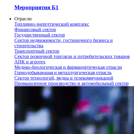
Мероприятия Б1
Отрасли
Топливно-энергетический комплекс
Финансовый сектор
Государственный сектор
Сектор недвижимости, гостиничного бизнеса и
строительства
Транспортный сектор
Сектор розничной торговли и потребительских товаров
АПК и агротех
Медико-биологическая и фармацевтическая отрасли
Горнодобывающая и металлургическая отрасль
Сектор технологий, медиа и телекоммуникаций
Промышленное производство и автомобильный сектор