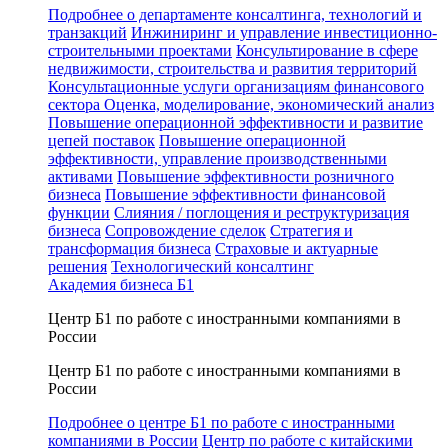
Подробнее о департаменте консалтинга, технологий и
транзакций
Инжиниринг и управление инвестиционно-
строительными проектами
Консультирование в сфере
недвижимости, строительства и развития территорий
Консультационные услуги организациям финансового
сектора
Оценка, моделирование, экономический анализ
Повышение операционной эффективности и развитие
цепей поставок
Повышение операционной
эффективности, управление производственными
активами
Повышение эффективности розничного
бизнеса
Повышение эффективности финансовой
функции
Слияния / поглощения и реструктуризация
бизнеса
Сопровождение сделок
Стратегия и
трансформация бизнеса
Страховые и актуарные
решения
Технологический консалтинг
Академия бизнеса Б1
Центр Б1 по работе с иностранными компаниями в
России
Центр Б1 по работе с иностранными компаниями в
России
Подробнее о центре Б1 по работе с иностранными
компаниями в России
Центр по работе с китайскими