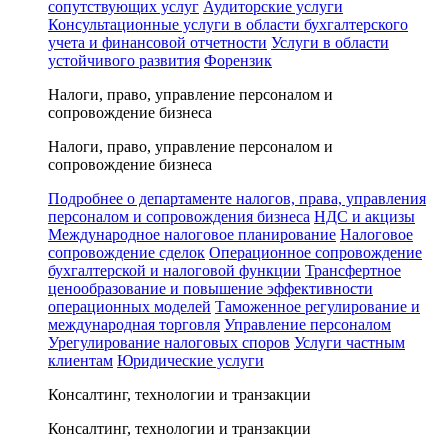
сопутствующих услуг
Аудиторские услуги
Консультационные услуги в области бухгалтерского
учета и финансовой отчетности
Услуги в области
устойчивого развития
Форензик
Налоги, право, управление персоналом и
сопровождение бизнеса
Налоги, право, управление персоналом и
сопровождение бизнеса
Подробнее о департаменте налогов, права, управления
персоналом и сопровождения бизнеса
НДС и акцизы
Международное налоговое планирование
Налоговое
сопровождение сделок
Операционное сопровождение
бухгалтерской и налоговой функции
Трансфертное
ценообразование и повышение эффективности
операционных моделей
Таможенное регулирование и
международная торговля
Управление персоналом
Урегулирование налоговых споров
Услуги частным
клиентам
Юридические услуги
Консалтинг, технологии и транзакции
Консалтинг, технологии и транзакции