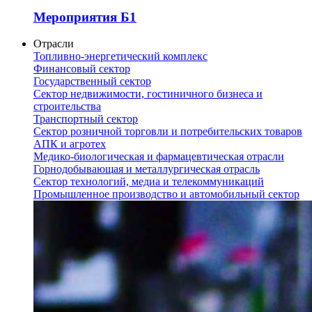
Мероприятия Б1
Отрасли
Топливно-энергетический комплекс
Финансовый сектор
Государственный сектор
Сектор недвижимости, гостиничного бизнеса и
строительства
Транспортный сектор
Сектор розничной торговли и потребительских товаров
АПК и агротех
Медико-биологическая и фармацевтическая отрасли
Горнодобывающая и металлургическая отрасль
Сектор технологий, медиа и телекоммуникаций
Промышленное производство и автомобильный сектор