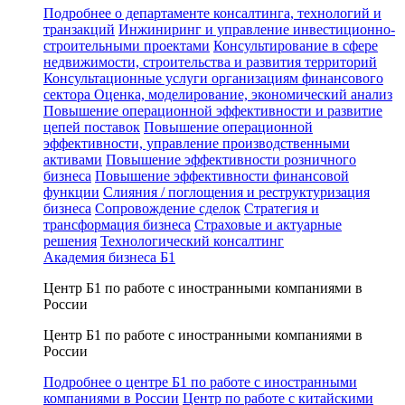
Подробнее о департаменте консалтинга, технологий и
транзакций
Инжиниринг и управление инвестиционно-
строительными проектами
Консультирование в сфере
недвижимости, строительства и развития территорий
Консультационные услуги организациям финансового
сектора
Оценка, моделирование, экономический анализ
Повышение операционной эффективности и развитие
цепей поставок
Повышение операционной
эффективности, управление производственными
активами
Повышение эффективности розничного
бизнеса
Повышение эффективности финансовой
функции
Слияния / поглощения и реструктуризация
бизнеса
Сопровождение сделок
Стратегия и
трансформация бизнеса
Страховые и актуарные
решения
Технологический консалтинг
Академия бизнеса Б1
Центр Б1 по работе с иностранными компаниями в
России
Центр Б1 по работе с иностранными компаниями в
России
Подробнее о центре Б1 по работе с иностранными
компаниями в России
Центр по работе с китайскими