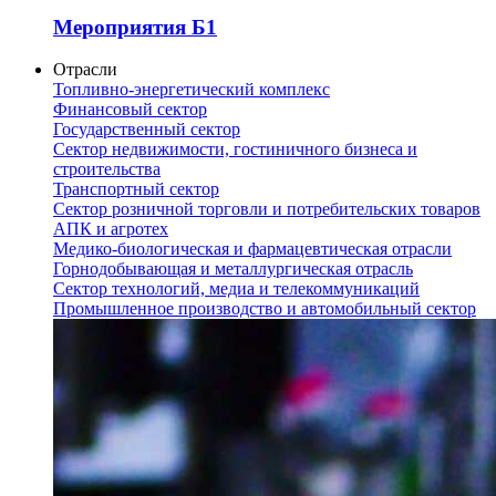
Мероприятия Б1
Отрасли
Топливно-энергетический комплекс
Финансовый сектор
Государственный сектор
Сектор недвижимости, гостиничного бизнеса и
строительства
Транспортный сектор
Сектор розничной торговли и потребительских товаров
АПК и агротех
Медико-биологическая и фармацевтическая отрасли
Горнодобывающая и металлургическая отрасль
Сектор технологий, медиа и телекоммуникаций
Промышленное производство и автомобильный сектор