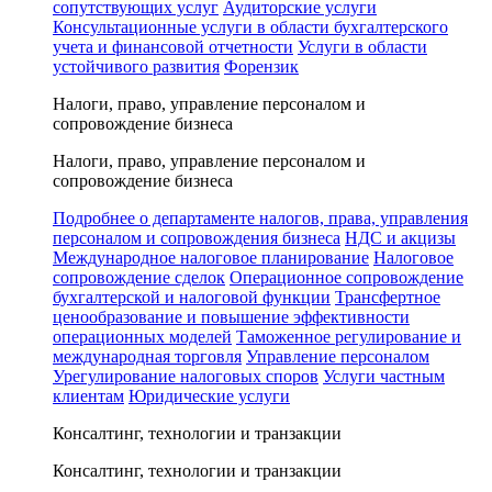
сопутствующих услуг
Аудиторские услуги
Консультационные услуги в области бухгалтерского
учета и финансовой отчетности
Услуги в области
устойчивого развития
Форензик
Налоги, право, управление персоналом и
сопровождение бизнеса
Налоги, право, управление персоналом и
сопровождение бизнеса
Подробнее о департаменте налогов, права, управления
персоналом и сопровождения бизнеса
НДС и акцизы
Международное налоговое планирование
Налоговое
сопровождение сделок
Операционное сопровождение
бухгалтерской и налоговой функции
Трансфертное
ценообразование и повышение эффективности
операционных моделей
Таможенное регулирование и
международная торговля
Управление персоналом
Урегулирование налоговых споров
Услуги частным
клиентам
Юридические услуги
Консалтинг, технологии и транзакции
Консалтинг, технологии и транзакции