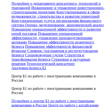
Подробнее о департаменте консалтинга, технологий и
транзакций
Инжиниринг и управление инвестиционно-
строительными проектами
Консультирование в сфере
недвижимости, строительства и развития территорий
Консультационные услуги организациям финансового
сектора
Оценка, моделирование, экономический анализ
Повышение операционной эффективности и развитие
цепей поставок
Повышение операционной
эффективности, управление производственными
активами
Повышение эффективности розничного
бизнеса
Повышение эффективности финансовой
функции
Слияния / поглощения и реструктуризация
бизнеса
Сопровождение сделок
Стратегия и
трансформация бизнеса
Страховые и актуарные
решения
Технологический консалтинг
Академия бизнеса Б1
Центр Б1 по работе с иностранными компаниями в
России
Центр Б1 по работе с иностранными компаниями в
России
Подробнее о центре Б1 по работе с иностранными
компаниями в России
Центр по работе с китайскими