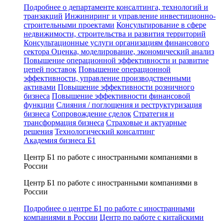
Подробнее о департаменте консалтинга, технологий и
транзакций
Инжиниринг и управление инвестиционно-
строительными проектами
Консультирование в сфере
недвижимости, строительства и развития территорий
Консультационные услуги организациям финансового
сектора
Оценка, моделирование, экономический анализ
Повышение операционной эффективности и развитие
цепей поставок
Повышение операционной
эффективности, управление производственными
активами
Повышение эффективности розничного
бизнеса
Повышение эффективности финансовой
функции
Слияния / поглощения и реструктуризация
бизнеса
Сопровождение сделок
Стратегия и
трансформация бизнеса
Страховые и актуарные
решения
Технологический консалтинг
Академия бизнеса Б1
Центр Б1 по работе с иностранными компаниями в
России
Центр Б1 по работе с иностранными компаниями в
России
Подробнее о центре Б1 по работе с иностранными
компаниями в России
Центр по работе с китайскими