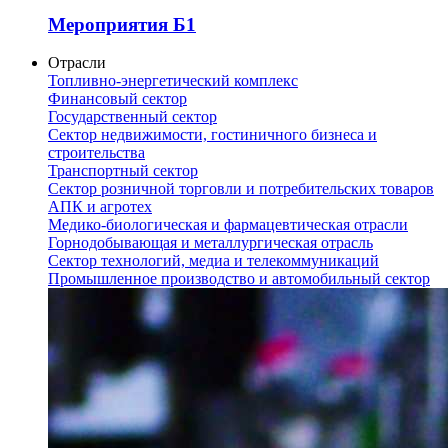
Мероприятия Б1
Отрасли
Топливно-энергетический комплекс
Финансовый сектор
Государственный сектор
Сектор недвижимости, гостиничного бизнеса и
строительства
Транспортный сектор
Сектор розничной торговли и потребительских товаров
АПК и агротех
Медико-биологическая и фармацевтическая отрасли
Горнодобывающая и металлургическая отрасль
Сектор технологий, медиа и телекоммуникаций
Промышленное производство и автомобильный сектор