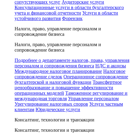
сопутствующих услуг
Аудиторские услуги
Консультационные услуги в области бухгалтерского
учета и финансовой отчетности
Услуги в области
устойчивого развития
Форензик
Налоги, право, управление персоналом и
сопровождение бизнеса
Налоги, право, управление персоналом и
сопровождение бизнеса
Подробнее о департаменте налогов, права, управления
персоналом и сопровождения бизнеса
НДС и акцизы
Международное налоговое планирование
Налоговое
сопровождение сделок
Операционное сопровождение
бухгалтерской и налоговой функции
Трансфертное
ценообразование и повышение эффективности
операционных моделей
Таможенное регулирование и
международная торговля
Управление персоналом
Урегулирование налоговых споров
Услуги частным
клиентам
Юридические услуги
Консалтинг, технологии и транзакции
Консалтинг, технологии и транзакции