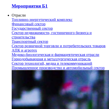
Мероприятия Б1
Отрасли
Топливно-энергетический комплекс
Финансовый сектор
Государственный сектор
Сектор недвижимости, гостиничного бизнеса и
строительства
Транспортный сектор
Сектор розничной торговли и потребительских товаров
АПК и агротех
Медико-биологическая и фармацевтическая отрасли
Горнодобывающая и металлургическая отрасль
Сектор технологий, медиа и телекоммуникаций
Промышленное производство и автомобильный сектор