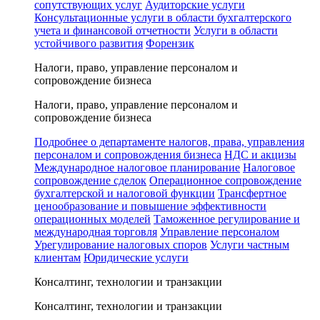
сопутствующих услуг
Аудиторские услуги
Консультационные услуги в области бухгалтерского
учета и финансовой отчетности
Услуги в области
устойчивого развития
Форензик
Налоги, право, управление персоналом и
сопровождение бизнеса
Налоги, право, управление персоналом и
сопровождение бизнеса
Подробнее о департаменте налогов, права, управления
персоналом и сопровождения бизнеса
НДС и акцизы
Международное налоговое планирование
Налоговое
сопровождение сделок
Операционное сопровождение
бухгалтерской и налоговой функции
Трансфертное
ценообразование и повышение эффективности
операционных моделей
Таможенное регулирование и
международная торговля
Управление персоналом
Урегулирование налоговых споров
Услуги частным
клиентам
Юридические услуги
Консалтинг, технологии и транзакции
Консалтинг, технологии и транзакции