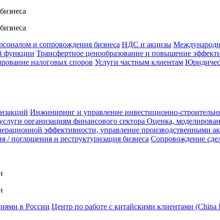
 бизнеса
 бизнеса
ерсоналом и сопровождения бизнеса
НДС и акцизы
Международн
й функции
Трансфертное ценообразование и повышение эффект
ирование налоговых споров
Услуги частным клиентам
Юридичес
анзакций
Инжиниринг и управление инвестиционно-строительн
услуги организациям финансового сектора
Оценка, моделирован
ерационной эффективности, управление производственными а
я / поглощения и реструктуризация бизнеса
Сопровождение сде
и
и
ниями в России
Центр по работе с китайскими клиентами (China 