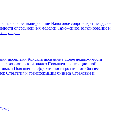
ое налоговое планирование
Налоговое сопровождение сделок
ивности операционных моделей
Таможенное регулирование и
кие услуги
ыми проектами
Консультирование в сфере недвижимости,
ие, экономический анализ
Повышение операционной
ктивами
Повышение эффективности розничного бизнеса
лок
Стратегия и трансформация бизнеса
Страховые и
Desk)