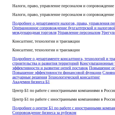
Налоги, право, управление персоналом и сопровождение
Налоги, право, управление персоналом и сопровождение
Подробнее о департаменте налогов, права, управления п
Операционное сопровождение бухгалтерской и налогово
международная торговля
Управление персоналом
Урегул
Консалтинг, технологии и транзакции
Консалтинг, технологии и транзакции
Подробнее о департаменте консалтинга, технологий и тр
строительства и развития территорий
Консультационные 
эффективности и развитие цепей поставок
Повышение оп
Повышение эффективности финансовой функции
Слияни
актуарные решения
Технологический консалтинг
Академия бизнеса Б1
Центр Б1 по работе с иностранными компаниями в Росси
Центр Б1 по работе с иностранными компаниями в Росси
Подробнее о центре Б1 по работе с иностранными компа
Сопровождение бизнеса за рубежом