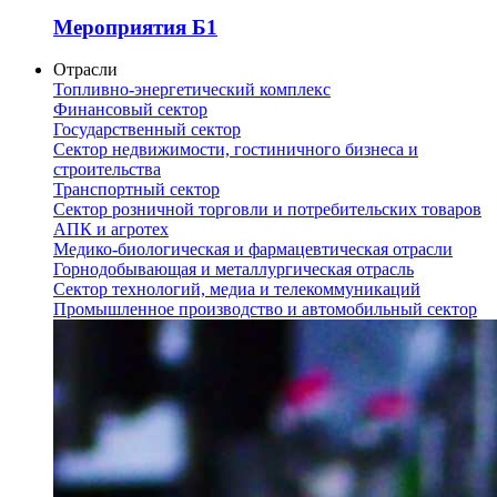
Мероприятия Б1
Отрасли
Топливно-энергетический комплекс
Финансовый сектор
Государственный сектор
Сектор недвижимости, гостиничного бизнеса и
строительства
Транспортный сектор
Сектор розничной торговли и потребительских товаров
АПК и агротех
Медико-биологическая и фармацевтическая отрасли
Горнодобывающая и металлургическая отрасль
Сектор технологий, медиа и телекоммуникаций
Промышленное производство и автомобильный сектор