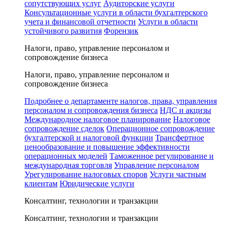
сопутствующих услуг
Аудиторские услуги
Консультационные услуги в области бухгалтерского
учета и финансовой отчетности
Услуги в области
устойчивого развития
Форензик
Налоги, право, управление персоналом и
сопровождение бизнеса
Налоги, право, управление персоналом и
сопровождение бизнеса
Подробнее о департаменте налогов, права, управления
персоналом и сопровождения бизнеса
НДС и акцизы
Международное налоговое планирование
Налоговое
сопровождение сделок
Операционное сопровождение
бухгалтерской и налоговой функции
Трансфертное
ценообразование и повышение эффективности
операционных моделей
Таможенное регулирование и
международная торговля
Управление персоналом
Урегулирование налоговых споров
Услуги частным
клиентам
Юридические услуги
Консалтинг, технологии и транзакции
Консалтинг, технологии и транзакции