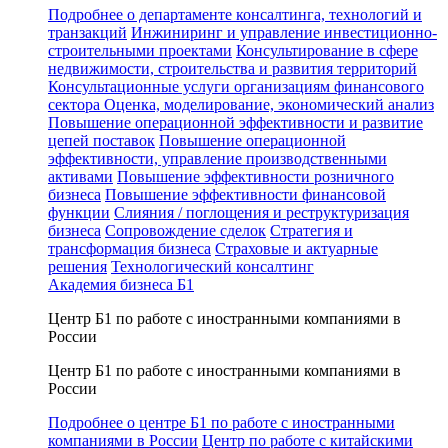
Подробнее о департаменте консалтинга, технологий и
транзакций
Инжиниринг и управление инвестиционно-
строительными проектами
Консультирование в сфере
недвижимости, строительства и развития территорий
Консультационные услуги организациям финансового
сектора
Оценка, моделирование, экономический анализ
Повышение операционной эффективности и развитие
цепей поставок
Повышение операционной
эффективности, управление производственными
активами
Повышение эффективности розничного
бизнеса
Повышение эффективности финансовой
функции
Слияния / поглощения и реструктуризация
бизнеса
Сопровождение сделок
Стратегия и
трансформация бизнеса
Страховые и актуарные
решения
Технологический консалтинг
Академия бизнеса Б1
Центр Б1 по работе с иностранными компаниями в
России
Центр Б1 по работе с иностранными компаниями в
России
Подробнее о центре Б1 по работе с иностранными
компаниями в России
Центр по работе с китайскими