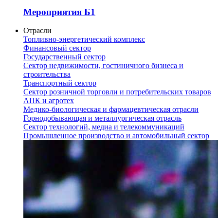
Мероприятия Б1
Отрасли
Топливно-энергетический комплекс
Финансовый сектор
Государственный сектор
Сектор недвижимости, гостиничного бизнеса и
строительства
Транспортный сектор
Сектор розничной торговли и потребительских товаров
АПК и агротех
Медико-биологическая и фармацевтическая отрасли
Горнодобывающая и металлургическая отрасль
Сектор технологий, медиа и телекоммуникаций
Промышленное производство и автомобильный сектор