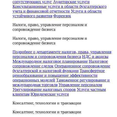
сопутствующих услуг
Аудиторские услуги
Консультационные услуги в области бухгалтерского
учета и финансовой отчетности
Услуги в области
устойчивого развития
Форензик
Налоги, право, управление персоналом и
сопровождение бизнеса
Налоги, право, управление персоналом и
сопровождение бизнеса
Подробнее о департаменте налогов, права, управления
персоналом и сопровождения бизнеса
НДС и акцизы
Международное налоговое планирование
Налоговое
сопровождение сделок
Операционное сопровождение
бухгалтерской и налоговой функции
Трансфертное
ценообразование и повышение эффективности
операционных моделей
Таможенное регулирование и
международная торговля
Управление персоналом
Урегулирование налоговых споров
Услуги частным
клиентам
Юридические услуги
Консалтинг, технологии и транзакции
Консалтинг, технологии и транзакции