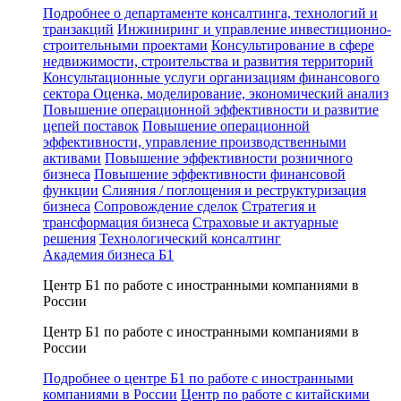
Подробнее о департаменте консалтинга, технологий и
транзакций
Инжиниринг и управление инвестиционно-
строительными проектами
Консультирование в сфере
недвижимости, строительства и развития территорий
Консультационные услуги организациям финансового
сектора
Оценка, моделирование, экономический анализ
Повышение операционной эффективности и развитие
цепей поставок
Повышение операционной
эффективности, управление производственными
активами
Повышение эффективности розничного
бизнеса
Повышение эффективности финансовой
функции
Слияния / поглощения и реструктуризация
бизнеса
Сопровождение сделок
Стратегия и
трансформация бизнеса
Страховые и актуарные
решения
Технологический консалтинг
Академия бизнеса Б1
Центр Б1 по работе с иностранными компаниями в
России
Центр Б1 по работе с иностранными компаниями в
России
Подробнее о центре Б1 по работе с иностранными
компаниями в России
Центр по работе с китайскими