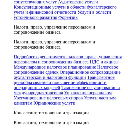
сопутствующих услуг
Аудиторские услуги
Консультационные услуги в области бухгалтерского
учета и финансовой отчетности
Услуги в области
устойчивого развития
Форензик
Налоги, право, управление персоналом и
сопровождение бизнеса
Налоги, право, управление персоналом и
сопровождение бизнеса
Подробнее о департаменте налогов, права, управления
персоналом и сопровождения бизнеса
НДС и акцизы
Международное налоговое планирование
Налоговое
сопровождение сделок
Операционное сопровождение
бухгалтерской и налоговой функции
Трансфертное
ценообразование и повышение эффективности
операционных моделей
Таможенное регулирование и
международная торговля
Управление персоналом
Урегулирование налоговых споров
Услуги частным
клиентам
Юридические услуги
Консалтинг, технологии и транзакции
Консалтинг, технологии и транзакции