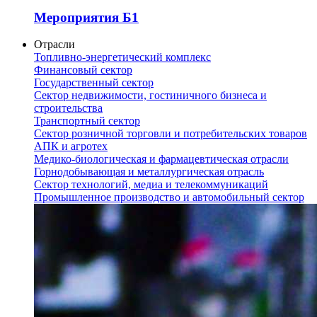
Мероприятия Б1
Отрасли
Топливно-энергетический комплекс
Финансовый сектор
Государственный сектор
Сектор недвижимости, гостиничного бизнеса и
строительства
Транспортный сектор
Сектор розничной торговли и потребительских товаров
АПК и агротех
Медико-биологическая и фармацевтическая отрасли
Горнодобывающая и металлургическая отрасль
Сектор технологий, медиа и телекоммуникаций
Промышленное производство и автомобильный сектор