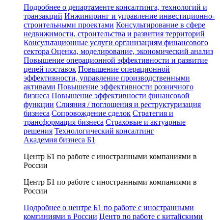
Подробнее о департаменте консалтинга, технологий и
транзакций
Инжиниринг и управление инвестиционно-
строительными проектами
Консультирование в сфере
недвижимости, строительства и развития территорий
Консультационные услуги организациям финансового
сектора
Оценка, моделирование, экономический анализ
Повышение операционной эффективности и развитие
цепей поставок
Повышение операционной
эффективности, управление производственными
активами
Повышение эффективности розничного
бизнеса
Повышение эффективности финансовой
функции
Слияния / поглощения и реструктуризация
бизнеса
Сопровождение сделок
Стратегия и
трансформация бизнеса
Страховые и актуарные
решения
Технологический консалтинг
Академия бизнеса Б1
Центр Б1 по работе с иностранными компаниями в
России
Центр Б1 по работе с иностранными компаниями в
России
Подробнее о центре Б1 по работе с иностранными
компаниями в России
Центр по работе с китайскими