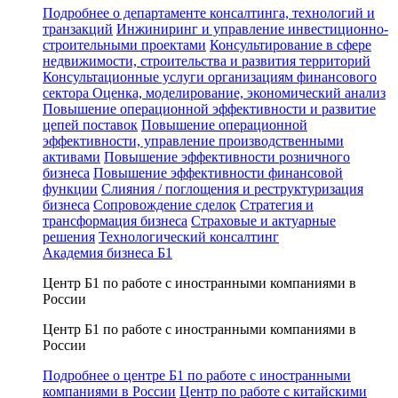
Подробнее о департаменте консалтинга, технологий и
транзакций
Инжиниринг и управление инвестиционно-
строительными проектами
Консультирование в сфере
недвижимости, строительства и развития территорий
Консультационные услуги организациям финансового
сектора
Оценка, моделирование, экономический анализ
Повышение операционной эффективности и развитие
цепей поставок
Повышение операционной
эффективности, управление производственными
активами
Повышение эффективности розничного
бизнеса
Повышение эффективности финансовой
функции
Слияния / поглощения и реструктуризация
бизнеса
Сопровождение сделок
Стратегия и
трансформация бизнеса
Страховые и актуарные
решения
Технологический консалтинг
Академия бизнеса Б1
Центр Б1 по работе с иностранными компаниями в
России
Центр Б1 по работе с иностранными компаниями в
России
Подробнее о центре Б1 по работе с иностранными
компаниями в России
Центр по работе с китайскими