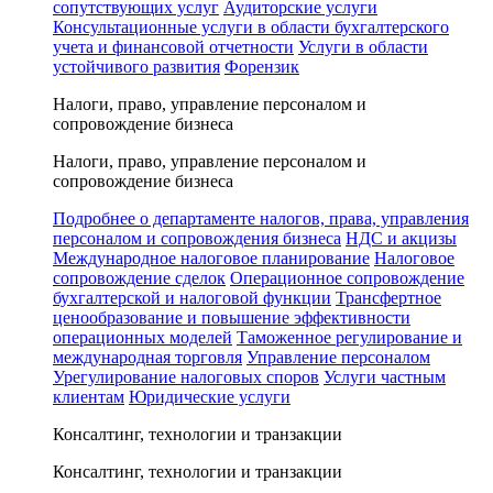
сопутствующих услуг
Аудиторские услуги
Консультационные услуги в области бухгалтерского
учета и финансовой отчетности
Услуги в области
устойчивого развития
Форензик
Налоги, право, управление персоналом и
сопровождение бизнеса
Налоги, право, управление персоналом и
сопровождение бизнеса
Подробнее о департаменте налогов, права, управления
персоналом и сопровождения бизнеса
НДС и акцизы
Международное налоговое планирование
Налоговое
сопровождение сделок
Операционное сопровождение
бухгалтерской и налоговой функции
Трансфертное
ценообразование и повышение эффективности
операционных моделей
Таможенное регулирование и
международная торговля
Управление персоналом
Урегулирование налоговых споров
Услуги частным
клиентам
Юридические услуги
Консалтинг, технологии и транзакции
Консалтинг, технологии и транзакции