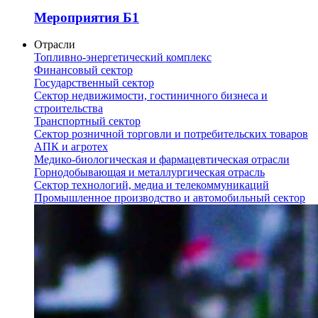
Мероприятия Б1
Отрасли
Топливно-энергетический комплекс
Финансовый сектор
Государственный сектор
Сектор недвижимости, гостиничного бизнеса и
строительства
Транспортный сектор
Сектор розничной торговли и потребительских товаров
АПК и агротех
Медико-биологическая и фармацевтическая отрасли
Горнодобывающая и металлургическая отрасль
Сектор технологий, медиа и телекоммуникаций
Промышленное производство и автомобильный сектор