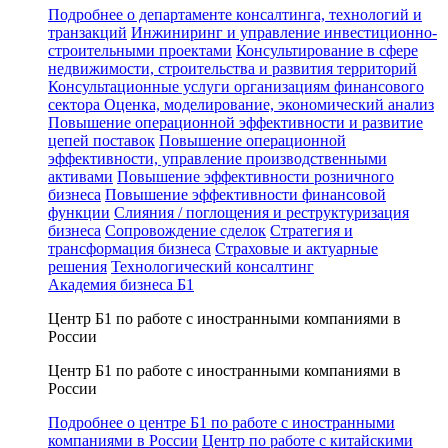
Подробнее о департаменте консалтинга, технологий и
транзакций
Инжиниринг и управление инвестиционно-
строительными проектами
Консультирование в сфере
недвижимости, строительства и развития территорий
Консультационные услуги организациям финансового
сектора
Оценка, моделирование, экономический анализ
Повышение операционной эффективности и развитие
цепей поставок
Повышение операционной
эффективности, управление производственными
активами
Повышение эффективности розничного
бизнеса
Повышение эффективности финансовой
функции
Слияния / поглощения и реструктуризация
бизнеса
Сопровождение сделок
Стратегия и
трансформация бизнеса
Страховые и актуарные
решения
Технологический консалтинг
Академия бизнеса Б1
Центр Б1 по работе с иностранными компаниями в
России
Центр Б1 по работе с иностранными компаниями в
России
Подробнее о центре Б1 по работе с иностранными
компаниями в России
Центр по работе с китайскими