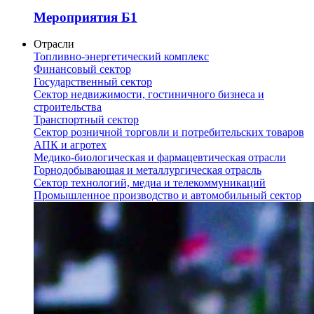
Мероприятия Б1
Отрасли
Топливно-энергетический комплекс
Финансовый сектор
Государственный сектор
Сектор недвижимости, гостиничного бизнеса и
строительства
Транспортный сектор
Сектор розничной торговли и потребительских товаров
АПК и агротех
Медико-биологическая и фармацевтическая отрасли
Горнодобывающая и металлургическая отрасль
Сектор технологий, медиа и телекоммуникаций
Промышленное производство и автомобильный сектор