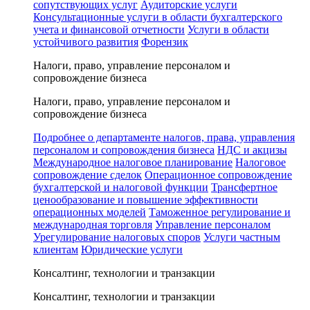
сопутствующих услуг
Аудиторские услуги
Консультационные услуги в области бухгалтерского
учета и финансовой отчетности
Услуги в области
устойчивого развития
Форензик
Налоги, право, управление персоналом и
сопровождение бизнеса
Налоги, право, управление персоналом и
сопровождение бизнеса
Подробнее о департаменте налогов, права, управления
персоналом и сопровождения бизнеса
НДС и акцизы
Международное налоговое планирование
Налоговое
сопровождение сделок
Операционное сопровождение
бухгалтерской и налоговой функции
Трансфертное
ценообразование и повышение эффективности
операционных моделей
Таможенное регулирование и
международная торговля
Управление персоналом
Урегулирование налоговых споров
Услуги частным
клиентам
Юридические услуги
Консалтинг, технологии и транзакции
Консалтинг, технологии и транзакции