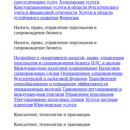
сопутствующих услуг
Аудиторские услуги
Консультационные услуги в области бухгалтерского
учета и финансовой отчетности
Услуги в области
устойчивого развития
Форензик
Налоги, право, управление персоналом и
сопровождение бизнеса
Налоги, право, управление персоналом и
сопровождение бизнеса
Подробнее о департаменте налогов, права, управления
персоналом и сопровождения бизнеса
НДС и акцизы
Международное налоговое планирование
Налоговое
сопровождение сделок
Операционное сопровождение
бухгалтерской и налоговой функции
Трансфертное
ценообразование и повышение эффективности
операционных моделей
Таможенное регулирование и
международная торговля
Управление персоналом
Урегулирование налоговых споров
Услуги частным
клиентам
Юридические услуги
Консалтинг, технологии и транзакции
Консалтинг, технологии и транзакции