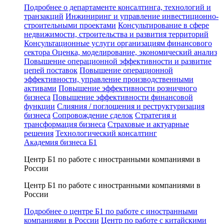
Подробнее о департаменте консалтинга, технологий и
транзакций
Инжиниринг и управление инвестиционно-
строительными проектами
Консультирование в сфере
недвижимости, строительства и развития территорий
Консультационные услуги организациям финансового
сектора
Оценка, моделирование, экономический анализ
Повышение операционной эффективности и развитие
цепей поставок
Повышение операционной
эффективности, управление производственными
активами
Повышение эффективности розничного
бизнеса
Повышение эффективности финансовой
функции
Слияния / поглощения и реструктуризация
бизнеса
Сопровождение сделок
Стратегия и
трансформация бизнеса
Страховые и актуарные
решения
Технологический консалтинг
Академия бизнеса Б1
Центр Б1 по работе с иностранными компаниями в
России
Центр Б1 по работе с иностранными компаниями в
России
Подробнее о центре Б1 по работе с иностранными
компаниями в России
Центр по работе с китайскими