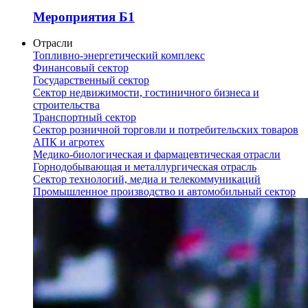
Мероприятия Б1
Отрасли
Топливно-энергетический комплекс
Финансовый сектор
Государственный сектор
Сектор недвижимости, гостиничного бизнеса и
строительства
Транспортный сектор
Сектор розничной торговли и потребительских товаров
АПК и агротех
Медико-биологическая и фармацевтическая отрасли
Горнодобывающая и металлургическая отрасль
Сектор технологий, медиа и телекоммуникаций
Промышленное производство и автомобильный сектор