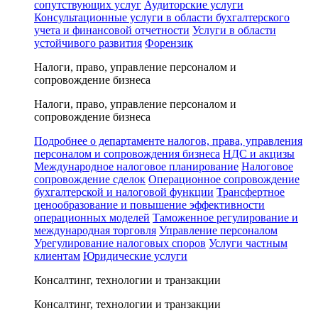
сопутствующих услуг
Аудиторские услуги
Консультационные услуги в области бухгалтерского
учета и финансовой отчетности
Услуги в области
устойчивого развития
Форензик
Налоги, право, управление персоналом и
сопровождение бизнеса
Налоги, право, управление персоналом и
сопровождение бизнеса
Подробнее о департаменте налогов, права, управления
персоналом и сопровождения бизнеса
НДС и акцизы
Международное налоговое планирование
Налоговое
сопровождение сделок
Операционное сопровождение
бухгалтерской и налоговой функции
Трансфертное
ценообразование и повышение эффективности
операционных моделей
Таможенное регулирование и
международная торговля
Управление персоналом
Урегулирование налоговых споров
Услуги частным
клиентам
Юридические услуги
Консалтинг, технологии и транзакции
Консалтинг, технологии и транзакции