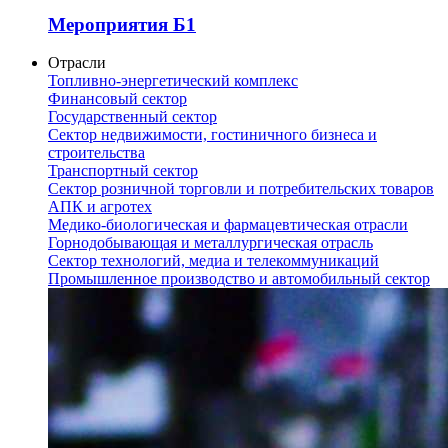
Мероприятия Б1
Отрасли
Топливно-энергетический комплекс
Финансовый сектор
Государственный сектор
Сектор недвижимости, гостиничного бизнеса и
строительства
Транспортный сектор
Сектор розничной торговли и потребительских товаров
АПК и агротех
Медико-биологическая и фармацевтическая отрасли
Горнодобывающая и металлургическая отрасль
Сектор технологий, медиа и телекоммуникаций
Промышленное производство и автомобильный сектор