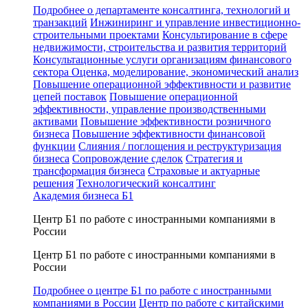
Подробнее о департаменте консалтинга, технологий и
транзакций
Инжиниринг и управление инвестиционно-
строительными проектами
Консультирование в сфере
недвижимости, строительства и развития территорий
Консультационные услуги организациям финансового
сектора
Оценка, моделирование, экономический анализ
Повышение операционной эффективности и развитие
цепей поставок
Повышение операционной
эффективности, управление производственными
активами
Повышение эффективности розничного
бизнеса
Повышение эффективности финансовой
функции
Слияния / поглощения и реструктуризация
бизнеса
Сопровождение сделок
Стратегия и
трансформация бизнеса
Страховые и актуарные
решения
Технологический консалтинг
Академия бизнеса Б1
Центр Б1 по работе с иностранными компаниями в
России
Центр Б1 по работе с иностранными компаниями в
России
Подробнее о центре Б1 по работе с иностранными
компаниями в России
Центр по работе с китайскими