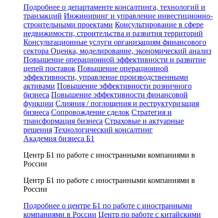
Подробнее о департаменте консалтинга, технологий и
транзакций
Инжиниринг и управление инвестиционно-
строительными проектами
Консультирование в сфере
недвижимости, строительства и развития территорий
Консультационные услуги организациям финансового
сектора
Оценка, моделирование, экономический анализ
Повышение операционной эффективности и развитие
цепей поставок
Повышение операционной
эффективности, управление производственными
активами
Повышение эффективности розничного
бизнеса
Повышение эффективности финансовой
функции
Слияния / поглощения и реструктуризация
бизнеса
Сопровождение сделок
Стратегия и
трансформация бизнеса
Страховые и актуарные
решения
Технологический консалтинг
Академия бизнеса Б1
Центр Б1 по работе с иностранными компаниями в
России
Центр Б1 по работе с иностранными компаниями в
России
Подробнее о центре Б1 по работе с иностранными
компаниями в России
Центр по работе с китайскими