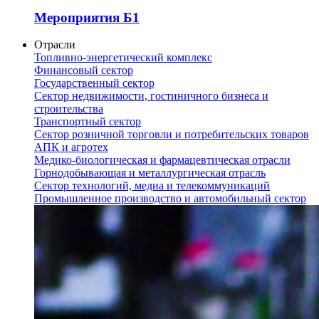
Мероприятия Б1
Отрасли
Топливно-энергетический комплекс
Финансовый сектор
Государственный сектор
Сектор недвижимости, гостиничного бизнеса и
строительства
Транспортный сектор
Сектор розничной торговли и потребительских товаров
АПК и агротех
Медико-биологическая и фармацевтическая отрасли
Горнодобывающая и металлургическая отрасль
Сектор технологий, медиа и телекоммуникаций
Промышленное производство и автомобильный сектор