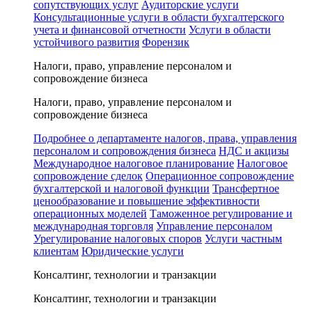
сопутствующих услуг
Аудиторские услуги
Консультационные услуги в области бухгалтерского
учета и финансовой отчетности
Услуги в области
устойчивого развития
Форензик
Налоги, право, управление персоналом и
сопровождение бизнеса
Налоги, право, управление персоналом и
сопровождение бизнеса
Подробнее о департаменте налогов, права, управления
персоналом и сопровождения бизнеса
НДС и акцизы
Международное налоговое планирование
Налоговое
сопровождение сделок
Операционное сопровождение
бухгалтерской и налоговой функции
Трансфертное
ценообразование и повышение эффективности
операционных моделей
Таможенное регулирование и
международная торговля
Управление персоналом
Урегулирование налоговых споров
Услуги частным
клиентам
Юридические услуги
Консалтинг, технологии и транзакции
Консалтинг, технологии и транзакции