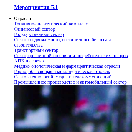
Мероприятия Б1
Отрасли
Топливно-энергетический комплекс
Финансовый сектор
Государственный сектор
Сектор недвижимости, гостиничного бизнеса и
строительства
Транспортный сектор
Сектор розничной торговли и потребительских товаров
АПК и агротех
Медико-биологическая и фармацевтическая отрасли
Горнодобывающая и металлургическая отрасль
Сектор технологий, медиа и телекоммуникаций
Промышленное производство и автомобильный сектор