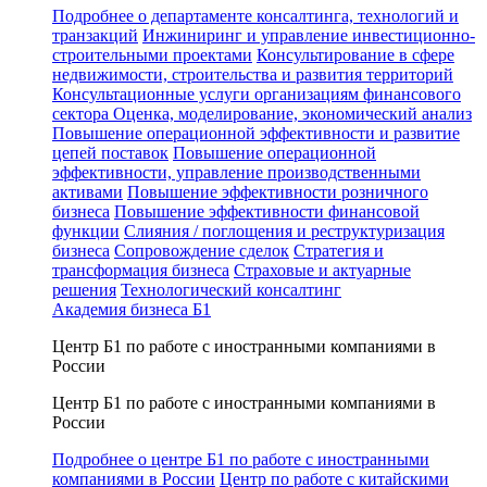
Подробнее о департаменте консалтинга, технологий и
транзакций
Инжиниринг и управление инвестиционно-
строительными проектами
Консультирование в сфере
недвижимости, строительства и развития территорий
Консультационные услуги организациям финансового
сектора
Оценка, моделирование, экономический анализ
Повышение операционной эффективности и развитие
цепей поставок
Повышение операционной
эффективности, управление производственными
активами
Повышение эффективности розничного
бизнеса
Повышение эффективности финансовой
функции
Слияния / поглощения и реструктуризация
бизнеса
Сопровождение сделок
Стратегия и
трансформация бизнеса
Страховые и актуарные
решения
Технологический консалтинг
Академия бизнеса Б1
Центр Б1 по работе с иностранными компаниями в
России
Центр Б1 по работе с иностранными компаниями в
России
Подробнее о центре Б1 по работе с иностранными
компаниями в России
Центр по работе с китайскими