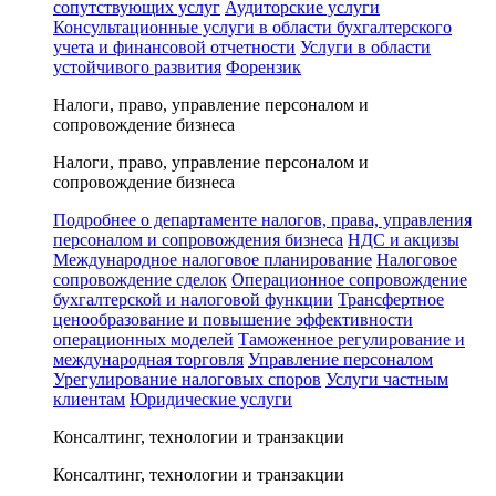
сопутствующих услуг
Аудиторские услуги
Консультационные услуги в области бухгалтерского
учета и финансовой отчетности
Услуги в области
устойчивого развития
Форензик
Налоги, право, управление персоналом и
сопровождение бизнеса
Налоги, право, управление персоналом и
сопровождение бизнеса
Подробнее о департаменте налогов, права, управления
персоналом и сопровождения бизнеса
НДС и акцизы
Международное налоговое планирование
Налоговое
сопровождение сделок
Операционное сопровождение
бухгалтерской и налоговой функции
Трансфертное
ценообразование и повышение эффективности
операционных моделей
Таможенное регулирование и
международная торговля
Управление персоналом
Урегулирование налоговых споров
Услуги частным
клиентам
Юридические услуги
Консалтинг, технологии и транзакции
Консалтинг, технологии и транзакции