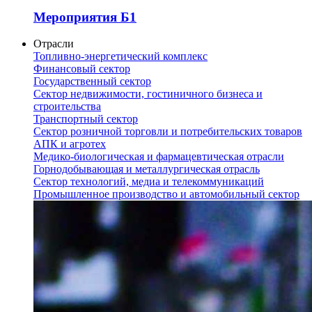
Мероприятия Б1
Отрасли
Топливно-энергетический комплекс
Финансовый сектор
Государственный сектор
Сектор недвижимости, гостиничного бизнеса и
строительства
Транспортный сектор
Сектор розничной торговли и потребительских товаров
АПК и агротех
Медико-биологическая и фармацевтическая отрасли
Горнодобывающая и металлургическая отрасль
Сектор технологий, медиа и телекоммуникаций
Промышленное производство и автомобильный сектор