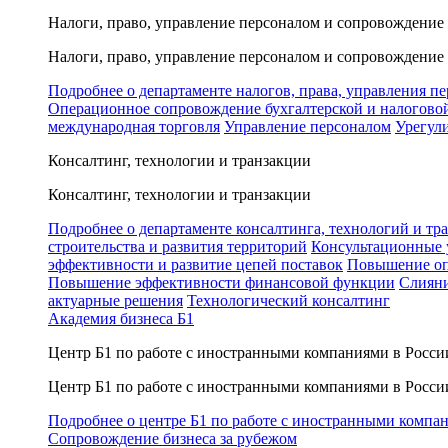
Налоги, право, управление персоналом и сопровождение
Налоги, право, управление персоналом и сопровождение
Подробнее о департаменте налогов, права, управления п
Операционное сопровождение бухгалтерской и налогово
международная торговля
Управление персоналом
Урегул
Консалтинг, технологии и транзакции
Консалтинг, технологии и транзакции
Подробнее о департаменте консалтинга, технологий и тр
строительства и развития территорий
Консультационные 
эффективности и развитие цепей поставок
Повышение оп
Повышение эффективности финансовой функции
Слияни
актуарные решения
Технологический консалтинг
Академия бизнеса Б1
Центр Б1 по работе с иностранными компаниями в Росси
Центр Б1 по работе с иностранными компаниями в Росси
Подробнее о центре Б1 по работе с иностранными компа
Сопровождение бизнеса за рубежом