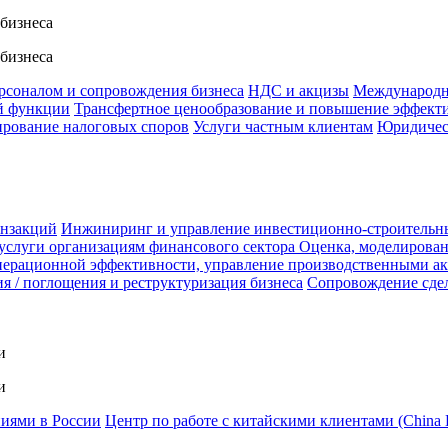
 бизнеса
 бизнеса
ерсоналом и сопровождения бизнеса
НДС и акцизы
Международн
й функции
Трансфертное ценообразование и повышение эффект
ирование налоговых споров
Услуги частным клиентам
Юридичес
анзакций
Инжиниринг и управление инвестиционно-строительн
услуги организациям финансового сектора
Оценка, моделирован
ерационной эффективности, управление производственными а
я / поглощения и реструктуризация бизнеса
Сопровождение сде
и
и
ниями в России
Центр по работе с китайскими клиентами (China 