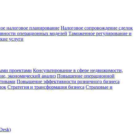
ое налоговое планирование
Налоговое сопровождение сделок
ивности операционных моделей
Таможенное регулирование и
кие услуги
ыми проектами
Консультирование в сфере недвижимости,
ие, экономический анализ
Повышение операционной
ктивами
Повышение эффективности розничного бизнеса
лок
Стратегия и трансформация бизнеса
Страховые и
Desk)