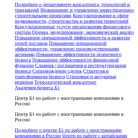
Подробнее о департаменте консалтинга, технологий и
транзакций
Инжиниринг и управление инвестиционно-
строительными проектами
Консультирование в сфере
недвижимости, строительства и развития территорий
Консультационные услуги организациям финансового
сектора
Оценка, моделирование, экономический анализ
Повышение операционной эффективности и развитие
цепей поставок
Повышение операционной
эффективности, управление производственными
активами
Повышение эффективности розничного
бизнеса
Повышение эффективности финансовой
функции
Слияния / поглощения и реструктуризация
бизнеса
Сопровождение сделок
Стратегия и
трансформация бизнеса
Страховые и актуарные
решения
Технологический консалтинг
Академия бизнеса Б1
Центр Б1 по работе с иностранными компаниями в
России
Центр Б1 по работе с иностранными компаниями в
России
Подробнее о центре Б1 по работе с иностранными
компаниями в России
Центр по работе с китайскими