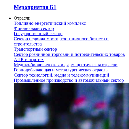
Мероприятия Б1
Отрасли
Топливно-энергетический комплекс
Финансовый сектор
Государственный сектор
Сектор недвижимости, гостиничного бизнеса и
строительства
Транспортный сектор
Сектор розничной торговли и потребительских товаров
АПК и агротех
Медико-биологическая и фармацевтическая отрасли
Горнодобывающая и металлургическая отрасль
Сектор технологий, медиа и телекоммуникаций
Промышленное производство и автомобильный сектор