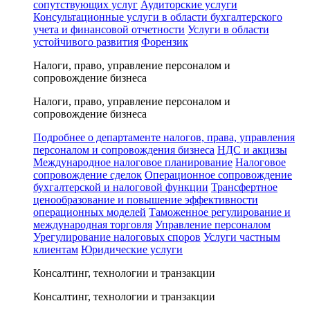
сопутствующих услуг
Аудиторские услуги
Консультационные услуги в области бухгалтерского
учета и финансовой отчетности
Услуги в области
устойчивого развития
Форензик
Налоги, право, управление персоналом и
сопровождение бизнеса
Налоги, право, управление персоналом и
сопровождение бизнеса
Подробнее о департаменте налогов, права, управления
персоналом и сопровождения бизнеса
НДС и акцизы
Международное налоговое планирование
Налоговое
сопровождение сделок
Операционное сопровождение
бухгалтерской и налоговой функции
Трансфертное
ценообразование и повышение эффективности
операционных моделей
Таможенное регулирование и
международная торговля
Управление персоналом
Урегулирование налоговых споров
Услуги частным
клиентам
Юридические услуги
Консалтинг, технологии и транзакции
Консалтинг, технологии и транзакции