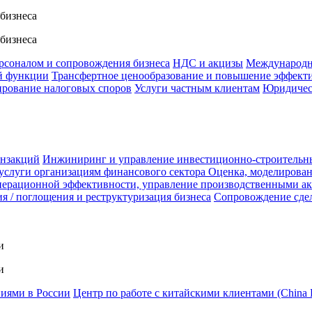
 бизнеса
 бизнеса
ерсоналом и сопровождения бизнеса
НДС и акцизы
Международн
й функции
Трансфертное ценообразование и повышение эффект
ирование налоговых споров
Услуги частным клиентам
Юридичес
анзакций
Инжиниринг и управление инвестиционно-строительн
услуги организациям финансового сектора
Оценка, моделирован
ерационной эффективности, управление производственными а
я / поглощения и реструктуризация бизнеса
Сопровождение сде
и
и
ниями в России
Центр по работе с китайскими клиентами (China 