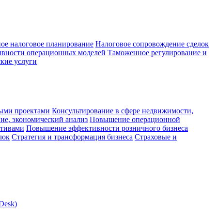
ое налоговое планирование
Налоговое сопровождение сделок
ивности операционных моделей
Таможенное регулирование и
кие услуги
ыми проектами
Консультирование в сфере недвижимости,
ие, экономический анализ
Повышение операционной
ктивами
Повышение эффективности розничного бизнеса
лок
Стратегия и трансформация бизнеса
Страховые и
Desk)