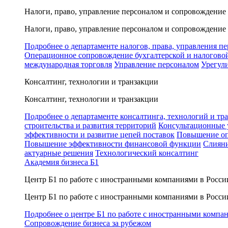
Налоги, право, управление персоналом и сопровождение
Налоги, право, управление персоналом и сопровождение
Подробнее о департаменте налогов, права, управления п
Операционное сопровождение бухгалтерской и налогово
международная торговля
Управление персоналом
Урегул
Консалтинг, технологии и транзакции
Консалтинг, технологии и транзакции
Подробнее о департаменте консалтинга, технологий и тр
строительства и развития территорий
Консультационные 
эффективности и развитие цепей поставок
Повышение оп
Повышение эффективности финансовой функции
Слияни
актуарные решения
Технологический консалтинг
Академия бизнеса Б1
Центр Б1 по работе с иностранными компаниями в Росси
Центр Б1 по работе с иностранными компаниями в Росси
Подробнее о центре Б1 по работе с иностранными компа
Сопровождение бизнеса за рубежом