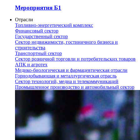
Мероприятия Б1
Отрасли
Топливно-энергетический комплекс
Финансовый сектор
Государственный сектор
Сектор недвижимости, гостиничного бизнеса и
строительства
Транспортный сектор
Сектор розничной торговли и потребительских товаров
АПК и агротех
Медико-биологическая и фармацевтическая отрасли
Горнодобывающая и металлургическая отрасль
Сектор технологий, медиа и телекоммуникаций
Промышленное производство и автомобильный сектор