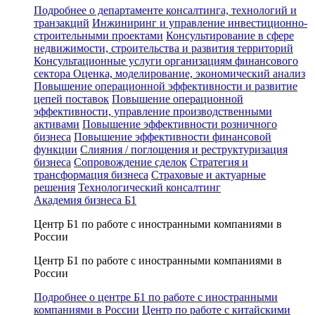
Подробнее о департаменте консалтинга, технологий и
транзакций
Инжиниринг и управление инвестиционно-
строительными проектами
Консультирование в сфере
недвижимости, строительства и развития территорий
Консультационные услуги организациям финансового
сектора
Оценка, моделирование, экономический анализ
Повышение операционной эффективности и развитие
цепей поставок
Повышение операционной
эффективности, управление производственными
активами
Повышение эффективности розничного
бизнеса
Повышение эффективности финансовой
функции
Слияния / поглощения и реструктуризация
бизнеса
Сопровождение сделок
Стратегия и
трансформация бизнеса
Страховые и актуарные
решения
Технологический консалтинг
Академия бизнеса Б1
Центр Б1 по работе с иностранными компаниями в
России
Центр Б1 по работе с иностранными компаниями в
России
Подробнее о центре Б1 по работе с иностранными
компаниями в России
Центр по работе с китайскими