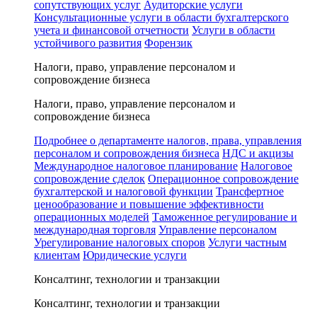
сопутствующих услуг
Аудиторские услуги
Консультационные услуги в области бухгалтерского
учета и финансовой отчетности
Услуги в области
устойчивого развития
Форензик
Налоги, право, управление персоналом и
сопровождение бизнеса
Налоги, право, управление персоналом и
сопровождение бизнеса
Подробнее о департаменте налогов, права, управления
персоналом и сопровождения бизнеса
НДС и акцизы
Международное налоговое планирование
Налоговое
сопровождение сделок
Операционное сопровождение
бухгалтерской и налоговой функции
Трансфертное
ценообразование и повышение эффективности
операционных моделей
Таможенное регулирование и
международная торговля
Управление персоналом
Урегулирование налоговых споров
Услуги частным
клиентам
Юридические услуги
Консалтинг, технологии и транзакции
Консалтинг, технологии и транзакции