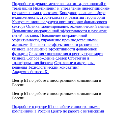
Подробнее о департаменте консалтинга, технологий и
транзакций
Инжиниринг и управление инвестиционно-
строительными проектами
Консультирование в сфере
недвижимости, строительства и развития территорий
Консультационные услуги организациям финансового
сектора
Оценка, моделирование, экономический анализ
Повышение операционной эффективности и развитие
цепей поставок
Повышение операционной
эффективности, управление производственными
активами
Повышение эффективности розничного
бизнеса
Повышение эффективности финансовой
функции
Слияния / поглощения и реструктуризация
бизнеса
Сопровождение сделок
Стратегия и
трансформация бизнеса
Страховые и актуарные
решения
Технологический консалтинг
Академия бизнеса Б1
Центр Б1 по работе с иностранными компаниями в
России
Центр Б1 по работе с иностранными компаниями в
России
Подробнее о центре Б1 по работе с иностранными
компаниями в России
Центр по работе с китайскими