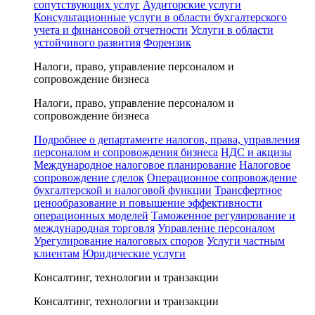
сопутствующих услуг
Аудиторские услуги
Консультационные услуги в области бухгалтерского
учета и финансовой отчетности
Услуги в области
устойчивого развития
Форензик
Налоги, право, управление персоналом и
сопровождение бизнеса
Налоги, право, управление персоналом и
сопровождение бизнеса
Подробнее о департаменте налогов, права, управления
персоналом и сопровождения бизнеса
НДС и акцизы
Международное налоговое планирование
Налоговое
сопровождение сделок
Операционное сопровождение
бухгалтерской и налоговой функции
Трансфертное
ценообразование и повышение эффективности
операционных моделей
Таможенное регулирование и
международная торговля
Управление персоналом
Урегулирование налоговых споров
Услуги частным
клиентам
Юридические услуги
Консалтинг, технологии и транзакции
Консалтинг, технологии и транзакции