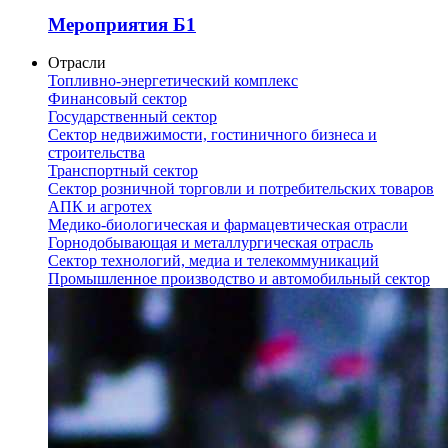
Мероприятия Б1
Отрасли
Топливно-энергетический комплекс
Финансовый сектор
Государственный сектор
Сектор недвижимости, гостиничного бизнеса и
строительства
Транспортный сектор
Сектор розничной торговли и потребительских товаров
АПК и агротех
Медико-биологическая и фармацевтическая отрасли
Горнодобывающая и металлургическая отрасль
Сектор технологий, медиа и телекоммуникаций
Промышленное производство и автомобильный сектор