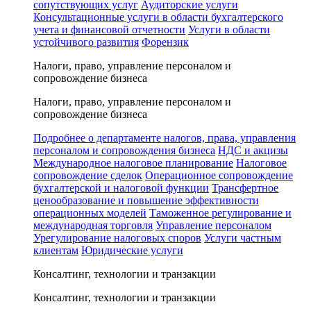
сопутствующих услуг
Аудиторские услуги
Консультационные услуги в области бухгалтерского
учета и финансовой отчетности
Услуги в области
устойчивого развития
Форензик
Налоги, право, управление персоналом и
сопровождение бизнеса
Налоги, право, управление персоналом и
сопровождение бизнеса
Подробнее о департаменте налогов, права, управления
персоналом и сопровождения бизнеса
НДС и акцизы
Международное налоговое планирование
Налоговое
сопровождение сделок
Операционное сопровождение
бухгалтерской и налоговой функции
Трансфертное
ценообразование и повышение эффективности
операционных моделей
Таможенное регулирование и
международная торговля
Управление персоналом
Урегулирование налоговых споров
Услуги частным
клиентам
Юридические услуги
Консалтинг, технологии и транзакции
Консалтинг, технологии и транзакции