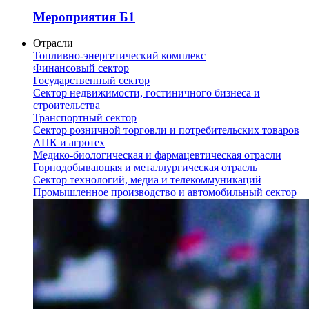
Мероприятия Б1
Отрасли
Топливно-энергетический комплекс
Финансовый сектор
Государственный сектор
Сектор недвижимости, гостиничного бизнеса и
строительства
Транспортный сектор
Сектор розничной торговли и потребительских товаров
АПК и агротех
Медико-биологическая и фармацевтическая отрасли
Горнодобывающая и металлургическая отрасль
Сектор технологий, медиа и телекоммуникаций
Промышленное производство и автомобильный сектор