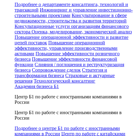
Подробнее о департаменте консалтинга, технологий и
транзакций
Инжиниринг и управление инвестиционно-
строительными проектами
Консультирование в сфере
недвижимости, строительства и развития территорий
Консультационные услуги организациям финансового
сектора
Оценка, моделирование, экономический анализ
Повышение операционной эффективности и развитие
цепей поставок
Повышение операционной
эффективности, управление производственными
активами
Повышение эффективности розничного
бизнеса
Повышение эффективности финансовой
функции
Слияния / поглощения и реструктуризация
бизнеса
Сопровождение сделок
Стратегия и
трансформация бизнеса
Страховые и актуарные
решения
Технологический консалтинг
Академия бизнеса Б1
Центр Б1 по работе с иностранными компаниями в
России
Центр Б1 по работе с иностранными компаниями в
России
Подробнее о центре Б1 по работе с иностранными
компаниями в России
Центр по работе с китайскими