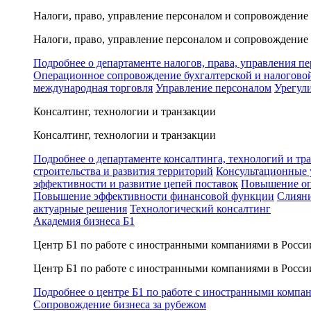
Налоги, право, управление персоналом и сопровождение
Налоги, право, управление персоналом и сопровождение
Подробнее о департаменте налогов, права, управления п
Операционное сопровождение бухгалтерской и налогово
международная торговля
Управление персоналом
Урегул
Консалтинг, технологии и транзакции
Консалтинг, технологии и транзакции
Подробнее о департаменте консалтинга, технологий и тр
строительства и развития территорий
Консультационные 
эффективности и развитие цепей поставок
Повышение оп
Повышение эффективности финансовой функции
Слияни
актуарные решения
Технологический консалтинг
Академия бизнеса Б1
Центр Б1 по работе с иностранными компаниями в Росси
Центр Б1 по работе с иностранными компаниями в Росси
Подробнее о центре Б1 по работе с иностранными компа
Сопровождение бизнеса за рубежом