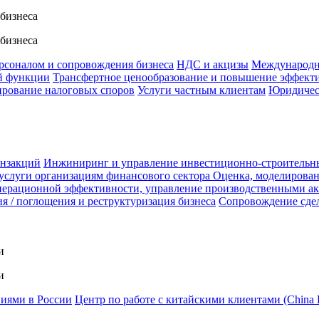
 бизнеса
 бизнеса
ерсоналом и сопровождения бизнеса
НДС и акцизы
Международн
й функции
Трансфертное ценообразование и повышение эффект
ирование налоговых споров
Услуги частным клиентам
Юридичес
анзакций
Инжиниринг и управление инвестиционно-строительн
услуги организациям финансового сектора
Оценка, моделирован
ерационной эффективности, управление производственными а
я / поглощения и реструктуризация бизнеса
Сопровождение сде
и
и
ниями в России
Центр по работе с китайскими клиентами (China 