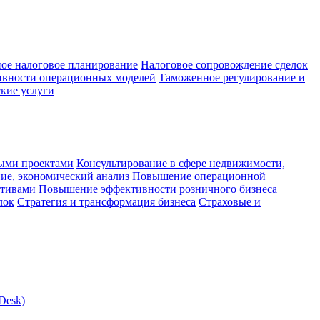
ое налоговое планирование
Налоговое сопровождение сделок
ивности операционных моделей
Таможенное регулирование и
кие услуги
ыми проектами
Консультирование в сфере недвижимости,
ие, экономический анализ
Повышение операционной
ктивами
Повышение эффективности розничного бизнеса
лок
Стратегия и трансформация бизнеса
Страховые и
Desk)