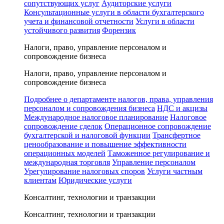
сопутствующих услуг
Аудиторские услуги
Консультационные услуги в области бухгалтерского
учета и финансовой отчетности
Услуги в области
устойчивого развития
Форензик
Налоги, право, управление персоналом и
сопровождение бизнеса
Налоги, право, управление персоналом и
сопровождение бизнеса
Подробнее о департаменте налогов, права, управления
персоналом и сопровождения бизнеса
НДС и акцизы
Международное налоговое планирование
Налоговое
сопровождение сделок
Операционное сопровождение
бухгалтерской и налоговой функции
Трансфертное
ценообразование и повышение эффективности
операционных моделей
Таможенное регулирование и
международная торговля
Управление персоналом
Урегулирование налоговых споров
Услуги частным
клиентам
Юридические услуги
Консалтинг, технологии и транзакции
Консалтинг, технологии и транзакции