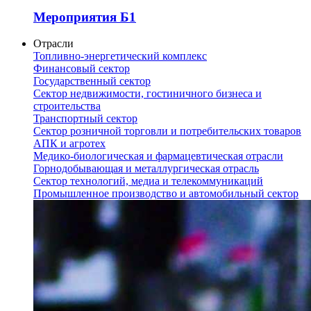
Мероприятия Б1
Отрасли
Топливно-энергетический комплекс
Финансовый сектор
Государственный сектор
Сектор недвижимости, гостиничного бизнеса и
строительства
Транспортный сектор
Сектор розничной торговли и потребительских товаров
АПК и агротех
Медико-биологическая и фармацевтическая отрасли
Горнодобывающая и металлургическая отрасль
Сектор технологий, медиа и телекоммуникаций
Промышленное производство и автомобильный сектор