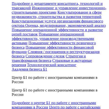
Подробнее о департаменте консалтинга, технологий и
транзакций
Инжиниринг и управление инвестиционно-
строительными проектами
Консультирование в сфере
недвижимости, строительства и развития территорий
Консультационные услуги организациям финансового
сектора
Оценка, моделирование, экономический анализ
Повышение операционной эффективности и развитие
цепей поставок
Повышение операционной
эффективности, управление производственными
активами
Повышение эффективности розничного
бизнеса
Повышение эффективности финансовой
функции
Слияния / поглощения и реструктуризация
бизнеса
Сопровождение сделок
Стратегия и
трансформация бизнеса
Страховые и актуарные
решения
Технологический консалтинг
Академия бизнеса Б1
Центр Б1 по работе с иностранными компаниями в
России
Центр Б1 по работе с иностранными компаниями в
России
Подробнее о центре Б1 по работе с иностранными
компаниями в России
Центр по работе с китайскими