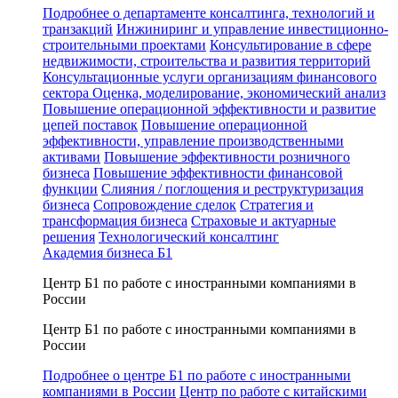
Подробнее о департаменте консалтинга, технологий и
транзакций
Инжиниринг и управление инвестиционно-
строительными проектами
Консультирование в сфере
недвижимости, строительства и развития территорий
Консультационные услуги организациям финансового
сектора
Оценка, моделирование, экономический анализ
Повышение операционной эффективности и развитие
цепей поставок
Повышение операционной
эффективности, управление производственными
активами
Повышение эффективности розничного
бизнеса
Повышение эффективности финансовой
функции
Слияния / поглощения и реструктуризация
бизнеса
Сопровождение сделок
Стратегия и
трансформация бизнеса
Страховые и актуарные
решения
Технологический консалтинг
Академия бизнеса Б1
Центр Б1 по работе с иностранными компаниями в
России
Центр Б1 по работе с иностранными компаниями в
России
Подробнее о центре Б1 по работе с иностранными
компаниями в России
Центр по работе с китайскими