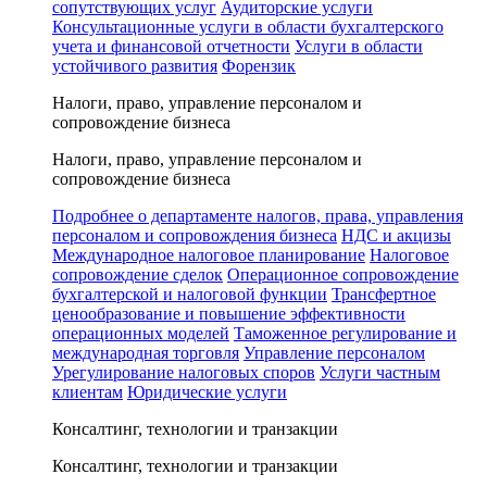
сопутствующих услуг
Аудиторские услуги
Консультационные услуги в области бухгалтерского
учета и финансовой отчетности
Услуги в области
устойчивого развития
Форензик
Налоги, право, управление персоналом и
сопровождение бизнеса
Налоги, право, управление персоналом и
сопровождение бизнеса
Подробнее о департаменте налогов, права, управления
персоналом и сопровождения бизнеса
НДС и акцизы
Международное налоговое планирование
Налоговое
сопровождение сделок
Операционное сопровождение
бухгалтерской и налоговой функции
Трансфертное
ценообразование и повышение эффективности
операционных моделей
Таможенное регулирование и
международная торговля
Управление персоналом
Урегулирование налоговых споров
Услуги частным
клиентам
Юридические услуги
Консалтинг, технологии и транзакции
Консалтинг, технологии и транзакции