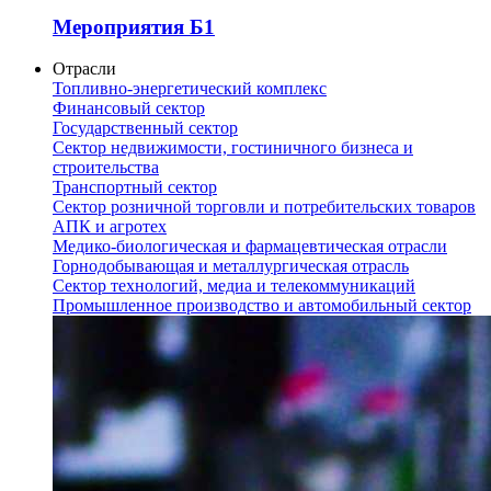
Мероприятия Б1
Отрасли
Топливно-энергетический комплекс
Финансовый сектор
Государственный сектор
Сектор недвижимости, гостиничного бизнеса и
строительства
Транспортный сектор
Сектор розничной торговли и потребительских товаров
АПК и агротех
Медико-биологическая и фармацевтическая отрасли
Горнодобывающая и металлургическая отрасль
Сектор технологий, медиа и телекоммуникаций
Промышленное производство и автомобильный сектор