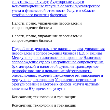
сопутствующих услуг
Аудиторские услуги
Консультационные услуги в области бухгалтерского
учета и финансовой отчетности
Услуги в области
устойчивого развития
Форензик
Налоги, право, управление персоналом и
сопровождение бизнеса
Налоги, право, управление персоналом и
сопровождение бизнеса
Подробнее о департаменте налогов, права, управления
персоналом и сопровождения бизнеса
НДС и акцизы
Международное налоговое планирование
Налоговое
сопровождение сделок
Операционное сопровождение
бухгалтерской и налоговой функции
Трансфертное
ценообразование и повышение эффективности
операционных моделей
Таможенное регулирование и
международная торговля
Управление персоналом
Урегулирование налоговых споров
Услуги частным
клиентам
Юридические услуги
Консалтинг, технологии и транзакции
Консалтинг, технологии и транзакции