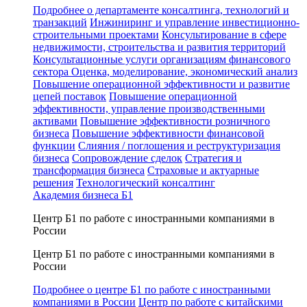
Подробнее о департаменте консалтинга, технологий и
транзакций
Инжиниринг и управление инвестиционно-
строительными проектами
Консультирование в сфере
недвижимости, строительства и развития территорий
Консультационные услуги организациям финансового
сектора
Оценка, моделирование, экономический анализ
Повышение операционной эффективности и развитие
цепей поставок
Повышение операционной
эффективности, управление производственными
активами
Повышение эффективности розничного
бизнеса
Повышение эффективности финансовой
функции
Слияния / поглощения и реструктуризация
бизнеса
Сопровождение сделок
Стратегия и
трансформация бизнеса
Страховые и актуарные
решения
Технологический консалтинг
Академия бизнеса Б1
Центр Б1 по работе с иностранными компаниями в
России
Центр Б1 по работе с иностранными компаниями в
России
Подробнее о центре Б1 по работе с иностранными
компаниями в России
Центр по работе с китайскими