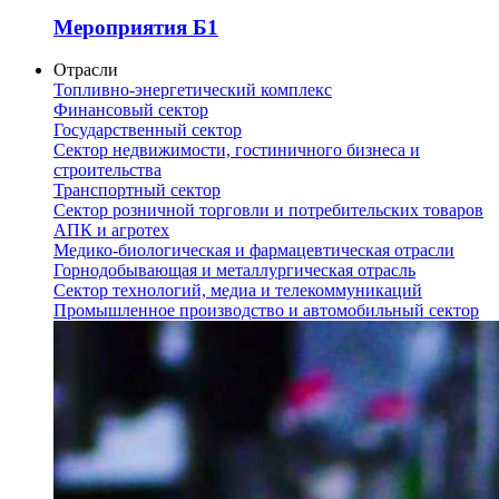
Мероприятия Б1
Отрасли
Топливно-энергетический комплекс
Финансовый сектор
Государственный сектор
Сектор недвижимости, гостиничного бизнеса и
строительства
Транспортный сектор
Сектор розничной торговли и потребительских товаров
АПК и агротех
Медико-биологическая и фармацевтическая отрасли
Горнодобывающая и металлургическая отрасль
Сектор технологий, медиа и телекоммуникаций
Промышленное производство и автомобильный сектор