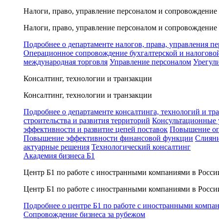
Налоги, право, управление персоналом и сопровождение
Налоги, право, управление персоналом и сопровождение
Подробнее о департаменте налогов, права, управления п
Операционное сопровождение бухгалтерской и налогово
международная торговля
Управление персоналом
Урегул
Консалтинг, технологии и транзакции
Консалтинг, технологии и транзакции
Подробнее о департаменте консалтинга, технологий и тр
строительства и развития территорий
Консультационные 
эффективности и развитие цепей поставок
Повышение оп
Повышение эффективности финансовой функции
Слияни
актуарные решения
Технологический консалтинг
Академия бизнеса Б1
Центр Б1 по работе с иностранными компаниями в Росси
Центр Б1 по работе с иностранными компаниями в Росси
Подробнее о центре Б1 по работе с иностранными компа
Сопровождение бизнеса за рубежом