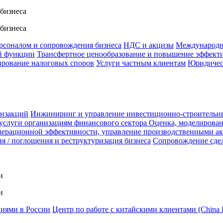
 бизнеса
 бизнеса
ерсоналом и сопровождения бизнеса
НДС и акцизы
Международн
й функции
Трансфертное ценообразование и повышение эффект
ирование налоговых споров
Услуги частным клиентам
Юридичес
анзакций
Инжиниринг и управление инвестиционно-строительн
услуги организациям финансового сектора
Оценка, моделирован
ерационной эффективности, управление производственными а
я / поглощения и реструктуризация бизнеса
Сопровождение сде
и
и
ниями в России
Центр по работе с китайскими клиентами (China 