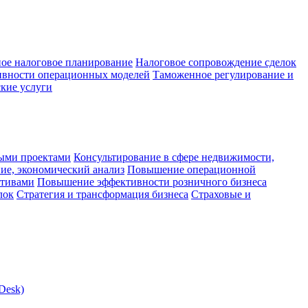
ое налоговое планирование
Налоговое сопровождение сделок
ивности операционных моделей
Таможенное регулирование и
кие услуги
ыми проектами
Консультирование в сфере недвижимости,
ие, экономический анализ
Повышение операционной
ктивами
Повышение эффективности розничного бизнеса
лок
Стратегия и трансформация бизнеса
Страховые и
Desk)