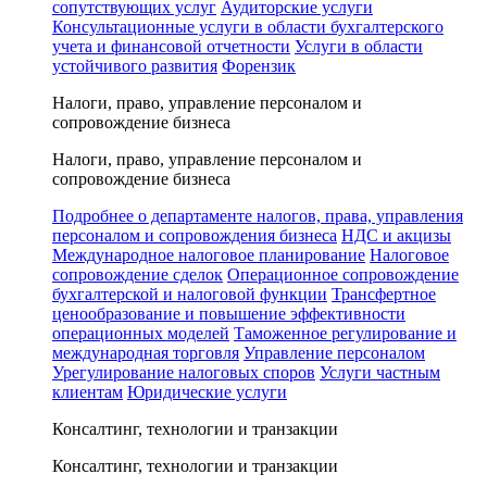
сопутствующих услуг
Аудиторские услуги
Консультационные услуги в области бухгалтерского
учета и финансовой отчетности
Услуги в области
устойчивого развития
Форензик
Налоги, право, управление персоналом и
сопровождение бизнеса
Налоги, право, управление персоналом и
сопровождение бизнеса
Подробнее о департаменте налогов, права, управления
персоналом и сопровождения бизнеса
НДС и акцизы
Международное налоговое планирование
Налоговое
сопровождение сделок
Операционное сопровождение
бухгалтерской и налоговой функции
Трансфертное
ценообразование и повышение эффективности
операционных моделей
Таможенное регулирование и
международная торговля
Управление персоналом
Урегулирование налоговых споров
Услуги частным
клиентам
Юридические услуги
Консалтинг, технологии и транзакции
Консалтинг, технологии и транзакции