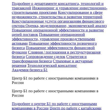
Подробнее о департаменте консалтинга, технологий и
транзакций
Инжиниринг и управление инвестиционно-
строительными проектами
Консультирование в сфере
недвижимости, строительства и развития территорий
Консультационные услуги организациям финансового
сектора
Оценка, моделирование, экономический анализ
Повышение операционной эффективности и развитие
цепей поставок
Повышение операционной
эффективности, управление производственными
активами
Повышение эффективности розничного
бизнеса
Повышение эффективности финансовой
функции
Слияния / поглощения и реструктуризация
бизнеса
Сопровождение сделок
Стратегия и
трансформация бизнеса
Страховые и актуарные
решения
Технологический консалтинг
Академия бизнеса Б1
Центр Б1 по работе с иностранными компаниями в
России
Центр Б1 по работе с иностранными компаниями в
России
Подробнее о центре Б1 по работе с иностранными
компаниями в России
Центр по работе с китайскими