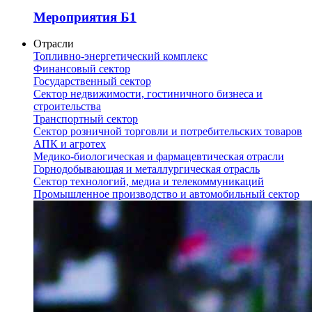
Мероприятия Б1
Отрасли
Топливно-энергетический комплекс
Финансовый сектор
Государственный сектор
Сектор недвижимости, гостиничного бизнеса и
строительства
Транспортный сектор
Сектор розничной торговли и потребительских товаров
АПК и агротех
Медико-биологическая и фармацевтическая отрасли
Горнодобывающая и металлургическая отрасль
Сектор технологий, медиа и телекоммуникаций
Промышленное производство и автомобильный сектор