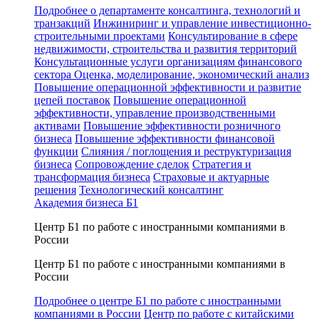
Подробнее о департаменте консалтинга, технологий и
транзакций
Инжиниринг и управление инвестиционно-
строительными проектами
Консультирование в сфере
недвижимости, строительства и развития территорий
Консультационные услуги организациям финансового
сектора
Оценка, моделирование, экономический анализ
Повышение операционной эффективности и развитие
цепей поставок
Повышение операционной
эффективности, управление производственными
активами
Повышение эффективности розничного
бизнеса
Повышение эффективности финансовой
функции
Слияния / поглощения и реструктуризация
бизнеса
Сопровождение сделок
Стратегия и
трансформация бизнеса
Страховые и актуарные
решения
Технологический консалтинг
Академия бизнеса Б1
Центр Б1 по работе с иностранными компаниями в
России
Центр Б1 по работе с иностранными компаниями в
России
Подробнее о центре Б1 по работе с иностранными
компаниями в России
Центр по работе с китайскими