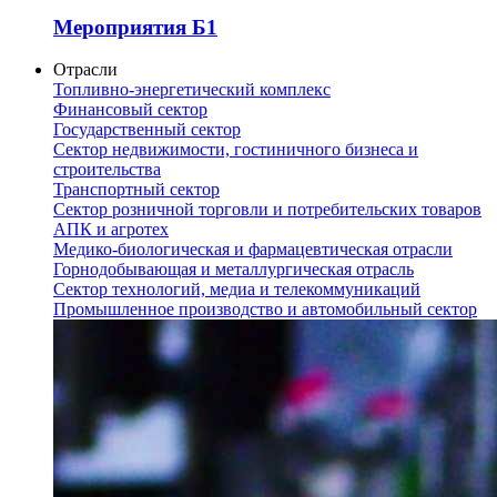
Мероприятия Б1
Отрасли
Топливно-энергетический комплекс
Финансовый сектор
Государственный сектор
Сектор недвижимости, гостиничного бизнеса и
строительства
Транспортный сектор
Сектор розничной торговли и потребительских товаров
АПК и агротех
Медико-биологическая и фармацевтическая отрасли
Горнодобывающая и металлургическая отрасль
Сектор технологий, медиа и телекоммуникаций
Промышленное производство и автомобильный сектор