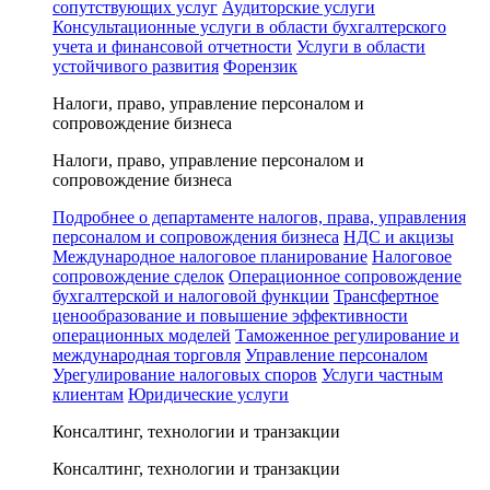
сопутствующих услуг
Аудиторские услуги
Консультационные услуги в области бухгалтерского
учета и финансовой отчетности
Услуги в области
устойчивого развития
Форензик
Налоги, право, управление персоналом и
сопровождение бизнеса
Налоги, право, управление персоналом и
сопровождение бизнеса
Подробнее о департаменте налогов, права, управления
персоналом и сопровождения бизнеса
НДС и акцизы
Международное налоговое планирование
Налоговое
сопровождение сделок
Операционное сопровождение
бухгалтерской и налоговой функции
Трансфертное
ценообразование и повышение эффективности
операционных моделей
Таможенное регулирование и
международная торговля
Управление персоналом
Урегулирование налоговых споров
Услуги частным
клиентам
Юридические услуги
Консалтинг, технологии и транзакции
Консалтинг, технологии и транзакции