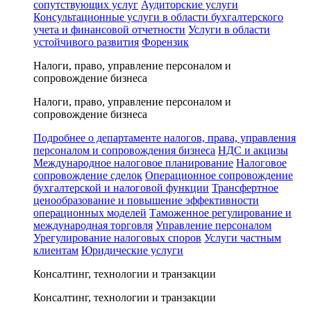
сопутствующих услуг
Аудиторские услуги
Консультационные услуги в области бухгалтерского
учета и финансовой отчетности
Услуги в области
устойчивого развития
Форензик
Налоги, право, управление персоналом и
сопровождение бизнеса
Налоги, право, управление персоналом и
сопровождение бизнеса
Подробнее о департаменте налогов, права, управления
персоналом и сопровождения бизнеса
НДС и акцизы
Международное налоговое планирование
Налоговое
сопровождение сделок
Операционное сопровождение
бухгалтерской и налоговой функции
Трансфертное
ценообразование и повышение эффективности
операционных моделей
Таможенное регулирование и
международная торговля
Управление персоналом
Урегулирование налоговых споров
Услуги частным
клиентам
Юридические услуги
Консалтинг, технологии и транзакции
Консалтинг, технологии и транзакции