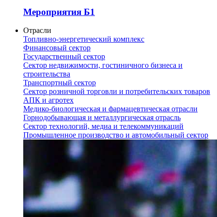
Мероприятия Б1
Отрасли
Топливно-энергетический комплекс
Финансовый сектор
Государственный сектор
Сектор недвижимости, гостиничного бизнеса и
строительства
Транспортный сектор
Сектор розничной торговли и потребительских товаров
АПК и агротех
Медико-биологическая и фармацевтическая отрасли
Горнодобывающая и металлургическая отрасль
Сектор технологий, медиа и телекоммуникаций
Промышленное производство и автомобильный сектор