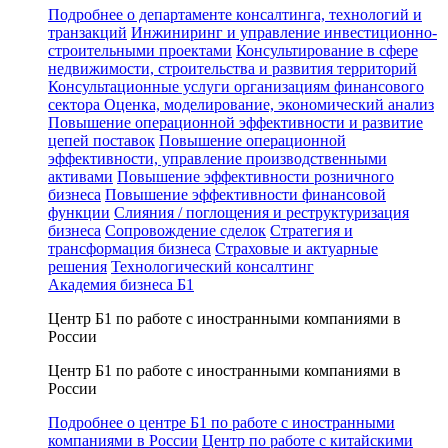
Подробнее о департаменте консалтинга, технологий и
транзакций
Инжиниринг и управление инвестиционно-
строительными проектами
Консультирование в сфере
недвижимости, строительства и развития территорий
Консультационные услуги организациям финансового
сектора
Оценка, моделирование, экономический анализ
Повышение операционной эффективности и развитие
цепей поставок
Повышение операционной
эффективности, управление производственными
активами
Повышение эффективности розничного
бизнеса
Повышение эффективности финансовой
функции
Слияния / поглощения и реструктуризация
бизнеса
Сопровождение сделок
Стратегия и
трансформация бизнеса
Страховые и актуарные
решения
Технологический консалтинг
Академия бизнеса Б1
Центр Б1 по работе с иностранными компаниями в
России
Центр Б1 по работе с иностранными компаниями в
России
Подробнее о центре Б1 по работе с иностранными
компаниями в России
Центр по работе с китайскими