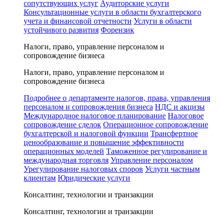
сопутствующих услуг
Аудиторские услуги
Консультационные услуги в области бухгалтерского
учета и финансовой отчетности
Услуги в области
устойчивого развития
Форензик
Налоги, право, управление персоналом и
сопровождение бизнеса
Налоги, право, управление персоналом и
сопровождение бизнеса
Подробнее о департаменте налогов, права, управления
персоналом и сопровождения бизнеса
НДС и акцизы
Международное налоговое планирование
Налоговое
сопровождение сделок
Операционное сопровождение
бухгалтерской и налоговой функции
Трансфертное
ценообразование и повышение эффективности
операционных моделей
Таможенное регулирование и
международная торговля
Управление персоналом
Урегулирование налоговых споров
Услуги частным
клиентам
Юридические услуги
Консалтинг, технологии и транзакции
Консалтинг, технологии и транзакции