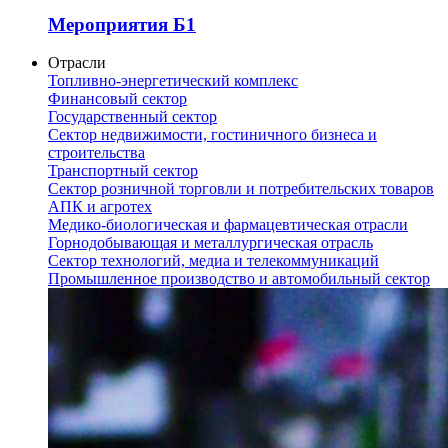
Мероприятия Б1
Отрасли
Топливно-энергетический комплекс
Финансовый сектор
Государственный сектор
Сектор недвижимости, гостиничного бизнеса и
строительства
Транспортный сектор
Сектор розничной торговли и потребительских товаров
АПК и агротех
Медико-биологическая и фармацевтическая отрасли
Горнодобывающая и металлургическая отрасль
Сектор технологий, медиа и телекоммуникаций
Промышленное производство и автомобильный сектор