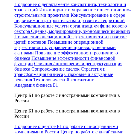
Подробнее о департаменте консалтинга, технологий и
транзакций
Инжиниринг и управление инвестиционно-
строительными проектами
Консультирование в сфере
недвижимости, строительства и развития территорий
Консультационные услуги организациям финансового
сектора
Оценка, моделирование, экономический анализ
Повышение операционной эффективности и развитие
цепей поставок
Повышение операционной
эффективности, управление производственными
активами
Повышение эффективности розничного
бизнеса
Повышение эффективности финансовой
функции
Слияния / поглощения и реструктуризация
бизнеса
Сопровождение сделок
Стратегия и
трансформация бизнеса
Страховые и актуарные
решения
Технологический консалтинг
Академия бизнеса Б1
Центр Б1 по работе с иностранными компаниями в
России
Центр Б1 по работе с иностранными компаниями в
России
Подробнее о центре Б1 по работе с иностранными
компаниями в России
Центр по работе с китайскими